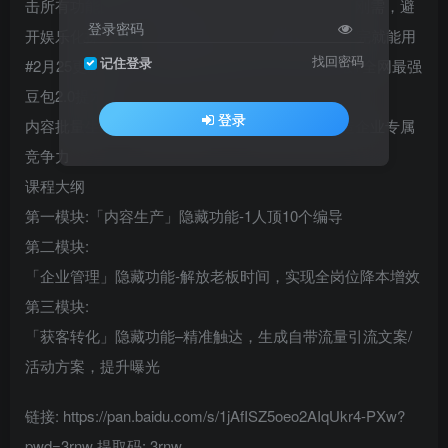
击所有功能围绕老板「賺米、降本、获客、管理」刚需，避
登录密码
开娱乐化操作，1个功能解决1个实际生意问题，学完就能用
找回密码
记住登录
#2月25更新：4小时直播+全程PDF+各个环节打法+全网最强
豆包2.0提示词
登录
内容批量生产、获客精准高效、管理降本增效打造企业专属
竞争力
课程大纲
第一模块:「内容生产」隐藏功能-1人顶10个编导
第二模块:
「企业管理」隐藏功能-解放老板时间，实现全岗位降本增效
第三模块:
「获客转化」隐藏功能–精准触达，生成自带流量引流文案/
活动方案，提升曝光
链接: https://pan.baidu.com/s/1jAfISZ5oeo2AIqUkr4-PXw?
pwd=3rnw 提取码: 3rnw