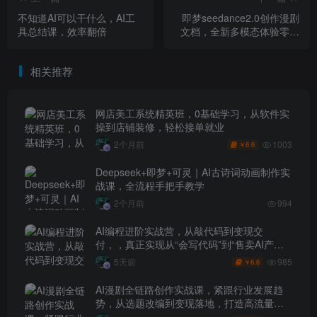
不知道AI可以干什么，AI工
即梦seedance2.0创作漫剧
具总结课，效率翻倍
文档，全新多模态体验零基
础教学，让你一次性学会做
动漫视频
相关推荐
网店美工系统精英班，0基础学习，从软件实
操到店铺装修，轻松接单就业
1003
2个月前
6.6
￥
Deepseek+即梦+可灵｜AI古诗词动画制作实
战课，全流程手把手教学
2个月前
994
AI编程进阶实战营，从敲代码到变现交
付，，真正实现从“会写代码”到“售卖AI产品
盈利”的跨越
985
5天前
6.6
￥
AI漫剧全链路创作实战课，紧跟行业发展趋
势，从选题改编到变现落地，打造高流量优
质作品