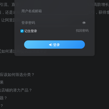
引流、直通车与全站推实战SOP，搭配AI效率工具包与高阶增长
用户名或邮箱
颈，还是老板搭建可复制流程，都能在这里告别零散技巧，获得
，让阿里国际站成为外贸业务稳定发动机！
登录密码
找回密码
记住登录
登录
？【如何通过AI提高运营效率】
词应该如何筛选分类？
果
选出店铺的潜力产品？
题？
？