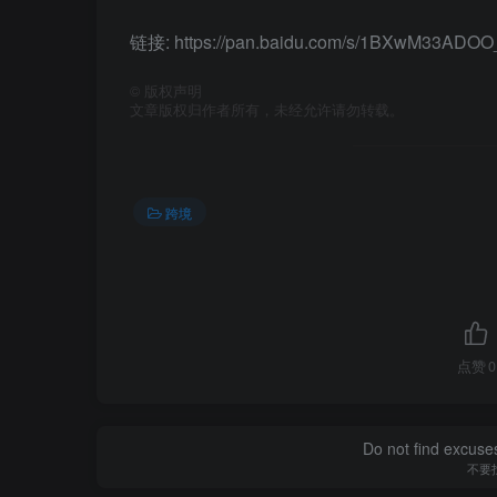
链接: https://pan.baidu.com/s/1BXwM33AD
©
版权声明
文章版权归作者所有，未经允许请勿转载。
跨境
点赞
0
Do not find excuses
不要