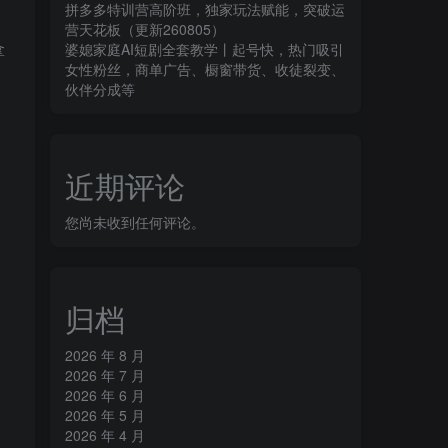
拼多多特训营高阶班，独家玩法赋能，突破运
营天花板（更新260805）
拿
婆媳家庭AI短剧全套教学丨起号快，热门吸引
女性粉丝，商单广告、橱窗带货、收徒裂变、
伙伴分成等
近期评论
您尚未收到任何评论。
归档
2026 年 8 月
2026 年 7 月
2026 年 6 月
2026 年 5 月
2026 年 4 月