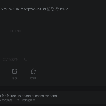
OO_xm3iwZuKimA?pwd=b16d 提取码: b16d
THE END
喜欢就支持一下吧
分享
收藏
 for failure, to chase success reasons.
找失败的借口，去追成功的理由