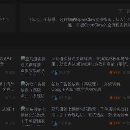
下一
对生产
可落地、全场景、超详细的OpenClaw实操指南，从入门
通，掌握OpenClaw的全流程实操
实现从0
亚马逊实操通关训练营，直播实战教学与AI
生意
用，助卖家从0到精通打造盈利店铺（更新7
月3日）
9
950
34天前
6.6
￥
课｜海外
谷歌广告投放课（高级课），系统讲解
、客户分
Google Ads与数字营销实战
8
910
2个月前
6.6
￥
，从0到1
亚马逊第七期孵化陪跑营｜千单店铺实战打
法，新手合规起店、避坑选品、数据运营全
地（更新0625）
8
876
1个月前
6.6
￥