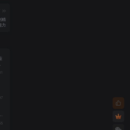
篇
到精
能力
应
31
97
落
55