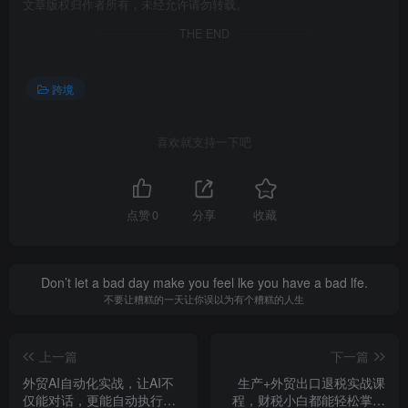
文章版权归作者所有，未经允许请勿转载。
THE END
跨境
喜欢就支持一下吧
点赞
0
分享
收藏
Don’t let a bad day make you feel lke you have a bad lfe.
不要让糟糕的一天让你误以为有个糟糕的人生
上一篇
下一篇
外贸AI自动化实战，让AI不
生产+外贸出口退税实战课
仅能对话，更能自动执行复
程，财税小白都能轻松掌握