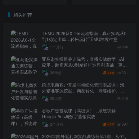
杂工作流，真正实现效率10
退税技能
倍跃升
相关推荐
TEMU 2026从0-1全流程指南，真正实现从0
到1稳定出单，轻松玩转TEMU跨境生意
1个月前
950
亚马逊实操通关训练营，直播实战教学与AI
应用，助卖家从0到精通打造盈利店铺（更新
7月3日）
931
36天前
6.6
￥
跨境电商客户开发与精细化管理实战课｜海
外精准客源挖掘、询盘转化、老客维护、客
户分层全流程落地教程
29天前
910
谷歌广告投放课（高级课），系统讲解
Google Ads与数字营销实战
897
2个月前
6.6
￥
2026年国外返利网实战训练营第1期，从0到