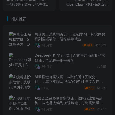
一键部署全教程，抢先体验
OpenClaw小龙虾保姆级教
下一代AI生产力工具
程，手把手教你驯服24小时
待命的AI数字员工
相关推荐
网店美工系统精英班，0基础学习，从软件实
操到店铺装修，轻松接单就业
1003
2个月前
6.6
￥
Deepseek+即梦+可灵｜AI古诗词动画制作实
战课，全流程手把手教学
2个月前
995
AI编程进阶实战营，从敲代码到变现交
付，，真正实现从“会写代码”到“售卖AI产品
盈利”的跨越
985
6天前
6.6
￥
AI漫剧全链路创作实战课，紧跟行业发展趋
势，从选题改编到变现落地，打造高流量优
质作品
977
2个月前
6.6
￥