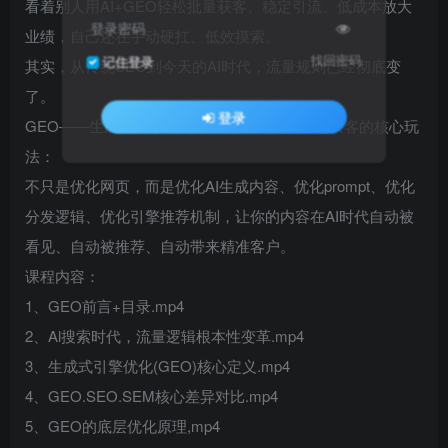
看着别人用AI+GEO轻松批量获客、稳定引流、低成本放大
登录密码
业绩，自己还在手动硬扛、低效摸索。
找回密码
记住登录
其实，从传统SEO到今天的AI时代，流量规则已经彻底变
了。
登录
GEO——生成式引擎优化，就是下一代流量与获客的核心玩
法：
不只是优化网页，而是优化AI生成内容、优化prompt、优化
分发逻辑、优化引擎推荐机制，让你的内容在AI时代自动被
看见、自动被推荐、自动带来精准客户。
课程内容：
1、GEO前言+目录.mp4
2、Al搜索时代，流量逻辑根本性变革.mp4
3、生成式引擎优化(GEO)核心定义.mp4
4、GEO.SEO.SEM核心差异对比.mp4
5、GEO的底层优化原理,mp4