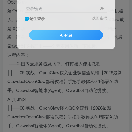
OpenClaw。
登录密码
这个OpenClaw（中文昵称“小龙虾”），可不是什么聊天机器
找回密码
记住登录
人。如果说ChatGPT是只会动嘴的“理论派”，那OpenClaw就
是直接动手的“实干家”。你让它写周报，它不会给你列步
登录
骤，而是直接打开你的文件夹、读取邮件、生成文档、然后
帮你发到飞书群里——全程不用你动一下鼠标。
课程内容：
├──2-国内云服务器及飞书、钉钉接入使用教程
│├──09-实战：OpenClaw接入企业微信全流程【2026最新
ClawdbotOpenClaw部署教程】手把手教你从0-1部署AI助
手。Clawdbot智能体(Agent)、Clawdbot自动化提效、
AI(1).mp4
│├──08-实战：OpenClaw接入QQ全流程【2026最新
ClawdbotOpenClaw部署教程】手把手教你从0-1部署AI助
手。Clawdbot智能体(Agent)、Clawdbot自动化提效、