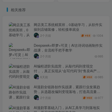
操指南
链路拆解】
相关推荐
网店美工系统精英班，0基础学习，从软件实
操到店铺装修，轻松接单就业
1004
2个月前
6.6
￥
Deepseek+即梦+可灵｜AI古诗词动画制作实
战课，全流程手把手教学
2个月前
995
AI编程进阶实战营，从敲代码到变现交
付，，真正实现从“会写代码”到“售卖AI产品
盈利”的跨越
985
6天前
6.6
￥
AI漫剧全链路创作实战课，紧跟行业发展趋
势，从选题改编到变现落地，打造高流量优
质作品
977
2个月前
6.6
￥
AI漫剧零基础入门，从AI工具学习到落地实