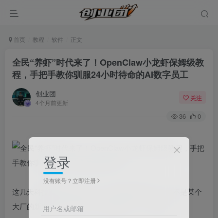
首页
教程
软件
正文
全民“养虾”时代来了！OpenClaw小龙虾保姆级教
程，手把手教你驯服24小时待命的AI数字员工
创业团
关注
4个月前更新
36
0
登录
没有账号？立即注册
这几天科技圈最火的是什么？不是某款新手机，也不是某个
大厂的新发布会，而是一只红彤彤的——“小龙虾”
用户名或邮箱