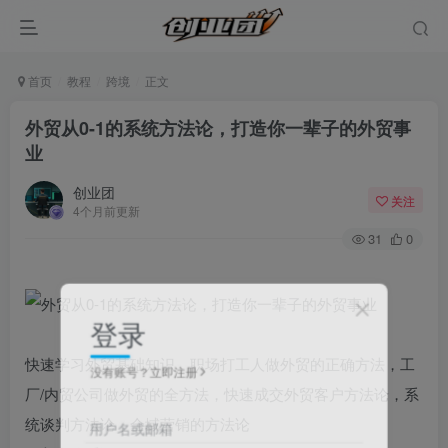
首页
教程
跨境
正文
外贸从0-1的系统方法论，打造你一辈子的外贸事
业
创业团
关注
4个月前更新
31
0
登录
快速学习外贸基础知识，职场打工人做外贸的正确方法，工
没有账号？立即注册
厂/内贸公司做外贸的全方法，快速成交外贸客户方法论，系
统谈判方法论，全域营销的方法论
用户名或邮箱