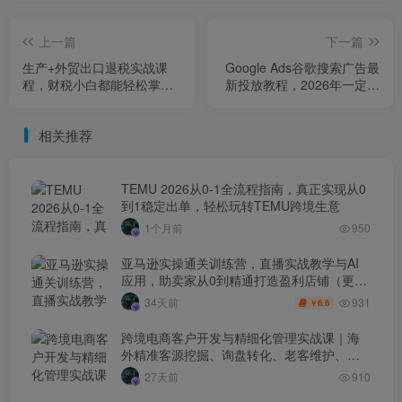
上一篇
下一篇
生产+外贸出口退税实战课
Google Ads谷歌搜索广告最
程，财税小白都能轻松掌握
新投放教程，2026年一定要
退税技能
学会谷歌广告投放
相关推荐
TEMU 2026从0-1全流程指南，真正实现从0
到1稳定出单，轻松玩转TEMU跨境生意
1个月前
950
亚马逊实操通关训练营，直播实战教学与AI
应用，助卖家从0到精通打造盈利店铺（更新
7月3日）
931
34天前
6.6
￥
跨境电商客户开发与精细化管理实战课｜海
外精准客源挖掘、询盘转化、老客维护、客
户分层全流程落地教程
27天前
910