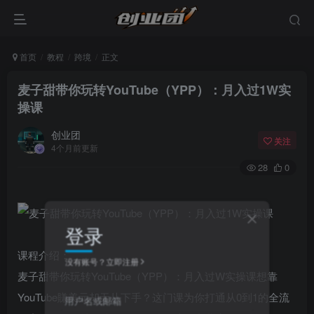
首页
教程
跨境
正文
麦子甜带你玩转YouTube（YPP）：月入过1W实
操课
创业团
关注
4个月前更新
28
0
登录
课程介绍：
没有账号？立即注册
麦子甜带你玩转YouTube（YPP）：月入过W实操课想靠
YouTube賺美元却无从下手？这门课为你打通从0到1的全流
用户名或邮箱