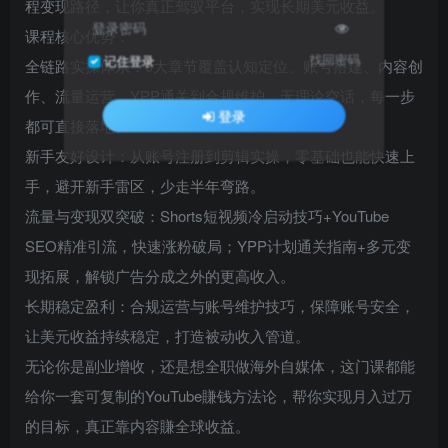
程变现路径，让你真正驾驭平台，实现长期美元收益。
登录密码
课程核心优势：
找回密码
记住登录
全链路实操体系：9大章节覆盖认知定位、账号搭建、内容创
作、流量运营、YPP通关到合规维护，无理论空话，每一步
登录
都可直接落地。
新手友好设计：从账号注册到剪辑实操，零基础也能快速上
手，避开新手雷区，少走半年弯路。
流量与变现双突破：Shorts短视频冷启动技巧+YouTube
SEO精准引流，快速涨粉破局；YPP计划通关指南+多元变
现拓展，解锁广告分成之外的更高收入。
长期稳定盈利：合规运营与账号维护技巧，保障账号安全，
让美元收益持续稳定，打造被动收入管道。
无论你是副业增收，还是想全职做海外自媒体，这门课都能
给你一套可复制的YouTube賺钱方法论，帮你实现月入过万
的目标，真正靠内容賺全球收益。