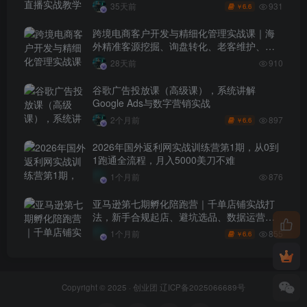
7月3日）
931
35天前
6.6
￥
跨境电商客户开发与精细化管理实战课｜海
外精准客源挖掘、询盘转化、老客维护、客
户分层全流程落地教程
28天前
910
谷歌广告投放课（高级课），系统讲解
Google Ads与数字营销实战
897
2个月前
6.6
￥
2026年国外返利网实战训练营第1期，从0到
1跑通全流程，月入5000美刀不难
1个月前
876
亚马逊第七期孵化陪跑营｜千单店铺实战打
法，新手合规起店、避坑选品、数据运营全
落地（更新0625）
855
1个月前
6.6
￥
Copyright © 2025 ·
创业团
辽ICP备2025066689号