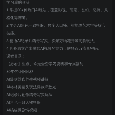
学习后的收获
1.掌握20+种热门AI玩法，覆盖影视、萌宠、玄幻、恶搞、风
格化等赛道。
2.学会AI角色一致换脸、数字人口播、智能体艺术字等核心
技能。
3.精通AI纪录片猎奇写实、实景万物花开等高阶玩法。
4.具备独立产出爆款AI视频的能力，解锁百万流量密码。
课程目录：
【必看】重点、拿走全套学习资料和专属福利
80年代怀旧风格
AI爆款器官养生视频讲解
AI格林美镜头玩法爆款IP敖光
AI记录片创作猎奇写实玩法
AI角色一致人物换脸
AI橘猫微剧情视频