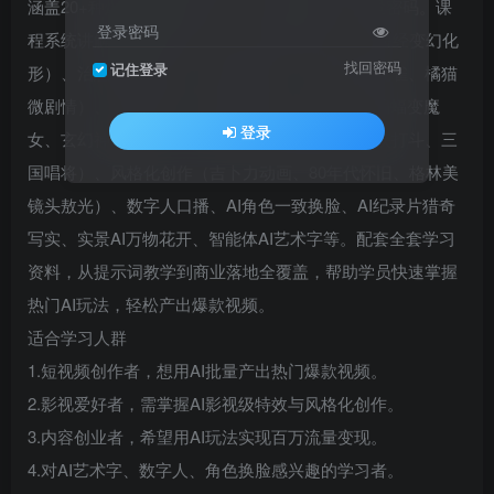
涵盖20+种爆款视频制作技巧，助你解锁百万流量密码。课
登录密码
程系统讲解影视级案例（出塞、阐教12金仙、山海经变幻化
找回密码
记住登录
形）、治愈萌宠系列（小老虎揉肚子、萌宠手指孔雀、橘猫
微剧情）、AI特效玩法（美女跳舞、仙女飞天、蝙蝠变魔
登录
女、玄幻神话变幻）、影视恶搞（甄嬛魔改、武侠打斗、三
国唱将）、风格化创作（吉卜力动画、80年代怀旧、格林美
镜头敖光）、数字人口播、AI角色一致换脸、AI纪录片猎奇
写实、实景AI万物花开、智能体AI艺术字等。配套全套学习
资料，从提示词教学到商业落地全覆盖，帮助学员快速掌握
热门AI玩法，轻松产出爆款视频。
适合学习人群
1.短视频创作者，想用AI批量产出热门爆款视频。
2.影视爱好者，需掌握AI影视级特效与风格化创作。
3.内容创业者，希望用AI玩法实现百万流量变现。
4.对AI艺术字、数字人、角色换脸感兴趣的学习者。