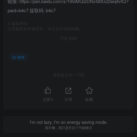
链接: https://pan.baidu.com/s/195IMQi2DNxfd0G22wq4vtQ?
pwd=b4c7 提取码: b4c7
©
版权声明
文章版权归作者所有，未经允许请勿转载。
THE END
软件
喜欢就支持一下吧
点赞
0
分享
收藏
I'm not lazy, I'm on energy saving mode.
我不懒，我只是开启了节能模式