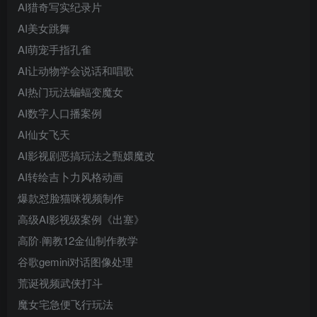
AI猎奇写实纪录片
AI美女跳舞
AI萌宠手指孔雀
AI让动物学会说话和唱歌
AI热门玩法蝙蝠变魔女
AI数字人口播案例
AI仙女飞天
AI影视剧恶搞玩法之甄嬛魔改
AI转绘吉卜力风格动画
爆款怼脸猫咪视频制作
高级AI影视级案例《出塞》
高阶·阐教12金仙制作教学
谷歌gemini对话图像处理
荒诞视频武侠打斗
魔女宅急便飞行玩法