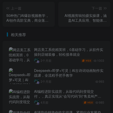
上一篇
下一篇
50种热门AI爆款视频教学，
AI视频剪辑拍摄实操课，涵
AI创作高阶宝典，商业落地
盖AI工具应用、智能体创
攻略+影视案例拆解
作、剪映剪辑、拍摄技巧、
抖音运营等全链路技能
相关推荐
网店美工系统精英班，0基础学习，从软件实
操到店铺装修，轻松接单就业
1003
2个月前
6.6
￥
Deepseek+即梦+可灵｜AI古诗词动画制作实
战课，全流程手把手教学
2个月前
993
AI编程进阶实战营，从敲代码到变现交
付，，真正实现从“会写代码”到“售卖AI产品
盈利”的跨越
985
4天前
6.6
￥
AI漫剧全链路创作实战课，紧跟行业发展趋