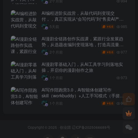
2个月前
994
AI编程进阶实战营，从敲代码到变现交
付，，真正实现从“会写代码”到“售卖AI产品
盈利”的跨越
985
5天前
6.6
￥
AI漫剧全链路创作实战课，紧跟行业发展趋
势，从选题改编到变现落地，打造高流量优
质作品
977
2个月前
6.6
￥
AI漫剧零基础入门，从AI工具学习到落地实
操，开启你的漫剧创作之旅
1个月前
973
AI写作陪跑营3.0，Ai智能体创建写作
skill（workbuddy）+人工手写模式（手搓模
式），去除AI痕迹（头条号、公众号、百家
968
1个月前
6.6
￥
号）
Copyright © 2025 ·
创业团
辽ICP备2025066689号