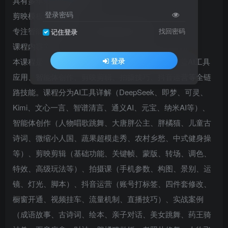
具有多年短视频教学经验
登录密码
剪映模板精英创作人
专注智能工具运用、剪映短视频全面教学
找回密码
记住登录
课程内容简介
登录
本课程是一套系统化的AI视频剪辑拍摄实操课，涵盖AI工具
应用、智能体创作、剪映剪辑、拍摄技巧、抖音运营等全链
路技能。课程分为AI工具详解（DeepSeek、即梦、可灵、
Kimi、文心一言、智谱清言、通义AI、元宝、纳米AI等）、
智能体创作（人物唱歌跳舞、大唐胖公主、胖橘猫、儿童古
诗词、微缩小人国、蔬果超模走秀、农村乡愁、中式健身操
等）、剪映剪辑（基础功能、关键帧、蒙版、转场、调色、
特效、高级玩法等）、拍摄课（手机参数、构图、景别、运
镜、灯光、脚本）、抖音运营（账号打标签、四件套修改、
橱窗开通、视频挂车、流量机制、直播技巧）、实战案例
（成语故事、古诗词、绘本、亲子对话、美女跳舞、药王骑