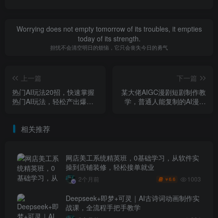
Worrying does not empty tomorrow of its troubles, it empties
today of its strength.
担忧不会清空明日的烦恼，它只会丧失今日的勇气
上一篇
下一篇
热门AI玩法20招，快速掌握
某大佬AIGC漫剧短剧制作教
热门AI玩法，轻松产出爆款
学，普通人能复制的AI漫剧
视频，助你解锁百万流量密
变现课
码
相关推荐
网店美工系统精英班，0基础学习，从软件实
操到店铺装修，轻松接单就业
1003
2个月前
6.6
￥
Deepseek+即梦+可灵｜AI古诗词动画制作实
战课，全流程手把手教学