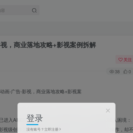
影视，​商业落地攻略+影视案例拆解
关注
38
0
登录
早已进入AI赋能的全新阶段，但很多从业者、创业者却陷入困境：
懂影视级创作逻辑、做不出专业质感；掌握了基础AIGC操作，却
没有账号？立即注册