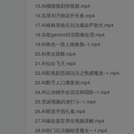
15.Al橘猫微剧情视频.mp4
16.实景AI万物花开长春.mp4
17.Al格林美镜头玩法爆款IP敖光.mp4
18.谷歌gemini对话图像处理.mp4
19.Al角色一致人物换脸–1.mp4
20.AI美女跳舞.mp4
21.Al仙女飞天.mp4
22.AI影视剧恶搞玩法之甄嬛魔改–1.mp4
23.AI数字人口播案例.mp4
24.Al让动物学会说话和唱歌–1.mp4
25.荒诞视频武侠打斗–1.mp4
26.AI萌宠手指孔雀.mp4
27.Al爆款器官养生视频讲解.mp4
28.AI热门玩法蝙蝠变魔女—1.mp4