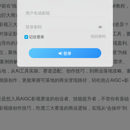
留在“练手”阶段；想借鉴优质案例，却找不到完整的拆解教程，
用户名或邮箱
的巨大商业红利。
、影视三大不同赛道？不同赛道的创作逻辑、商业需求有何差异？
登录密码
时保证影视级质感？市面上大多AIGC课程要么只教基础工具，
找回密码
记住登录
地导向的系统教学，导致学完依旧无法对接商业项目、实现盈利
痛点，聚焦动画、广告、影视三大核心赛道，以“影视级质感”为核
登录
级案例拆解，手把手教你用AIGC打造专业内容、对接商业需求、
地，从AI工具实操、赛道适配、创作技巧，到商业落地攻略、
视级创作，更能掌握可落地的商业变现路径，轻松抢占AIGC+影
是想入局AIGC影视赛道的创业者、技能提升者，不管你有基础
C影视级创作技巧，吃透三大赛道的商业逻辑，实现从“会操作”到