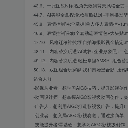
43.6、一张图改N样:视角光效到背景风格全变—1
44.7、Al美容全拿捏:化妆瘦脸祛斑+丰胸换发型–
45.8、表情控制课:全掌握!单人多人表情控–1.m
46.9、表情控制课:做全套动态表情包+大头贴.m
47.10、风格迁移神技:字自拍海报影视全搞定.m
48.11、内容替换玩透:Al试衣+企业形象照+二创
49.12、内容替换玩透:轻松拿捏AMSR+组合替换
50.13、双图组合玩穿越:我和秦始皇合影+唐僧吃
适合人群
-影视从业者：想学习AIGC技巧，提升影视创
-动画设计师：想掌握AIGC影视级动画创作，
-广告人：想利用AIGC打造影视级广告，提升
-创业者：想入局AIGC影视赛道，通过接商单
-技能提升者/零基础：想学习AIGC影视级创