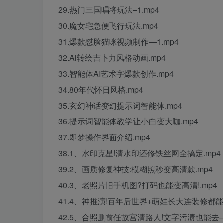
29.热门三国唱将玩法–1.mp4
30.魔女宅急便飞行玩法.mp4
31.爆款怼脸猫咪视频制作—1.mp4
32.Al转绘吉卜力风格动画.mp4
33.智能体AI艺术字爆款创作.mp4
34.80年代怀日风格.mp4
35.玄幻神话变幻提示词智能体.mp4
36.提示词智能体教学让小白变大咖.mp4
37.即梦操作界面介绍.mp4
38.1、水印克星!清水印还修铁丝网全搞定.mp4
39.2、画质修复神技:模糊照秒变高清款.mp4
40.3、老照片旧手机图?打码也能变高清!.mp4
41.4、神推演!百年后世界+萌娃长大连装修都能推
42.5、合照删前任故宫清路人!文字污渍也能去—1