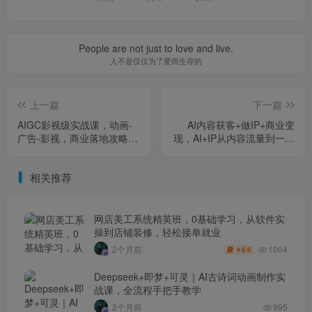
People are not just to love and live.
人不是仅仅为了爱而生存的
上一篇
下一篇
AIGC影视级实战课，动画-
AI内容获客+做IP+商业变
广告-影视，​商业落地攻略
现，AI+IP从内容流量到一人
+影视案例拆解
公司商业化（完结）
相关推荐
网店美工系统精英班，0基础学习，从软件实
操到店铺装修，轻松接单就业
1004
2个月前
6.6
￥
Deepseek+即梦+可灵｜AI古诗词动画制作实
战课，全流程手把手教学
2个月前
995