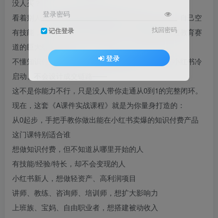
没人买？
登录密码
看着别人在小红书靠知识付费轻松月入过万、几万，自己空
找回密码
记住登录
有技能，却无法变成可售卖的课程，只能眼睁睁错过教育赛
道的巨大红利。
登录
不懂知识付费底层逻辑、不会做爆款课件、不会在小红书冷
启动、不会设计成交链路——
这不是你能力不行，只是没人带你走通从0到1的完整闭环。
现在，这套《A课件实战课程》就是为你量身打造的：
从0起步，手把手教你做出能在小红书卖爆的知识付费产品
这门课特别适合谁
想做知识付费，但不知道从哪里开始的人
有技能/经验/特长，却不会变现的人
小红书新人，想做轻资产、高利润项目
讲师、教练、咨询师、培训师，想扩大影响力
上班族、宝妈、自由职业者，想搭建被动收入