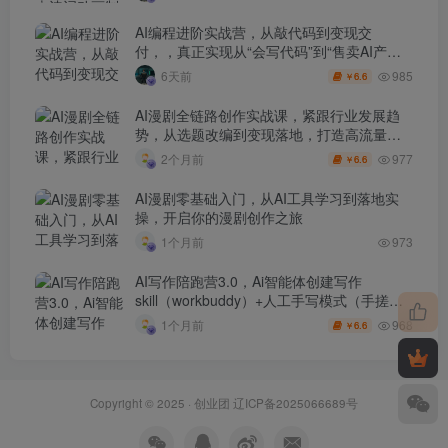
AI编程进阶实战营，从敲代码到变现交
付，，真正实现从“会写代码”到“售卖AI产品
盈利”的跨越
985
6天前
6.6
￥
AI漫剧全链路创作实战课，紧跟行业发展趋
势，从选题改编到变现落地，打造高流量优
质作品
977
2个月前
6.6
￥
AI漫剧零基础入门，从AI工具学习到落地实
操，开启你的漫剧创作之旅
1个月前
973
AI写作陪跑营3.0，Ai智能体创建写作
skill（workbuddy）+人工手写模式（手搓模
式），去除AI痕迹（头条号、公众号、百家
968
1个月前
6.6
￥
号）
Copyright © 2025 ·
创业团
辽ICP备2025066689号