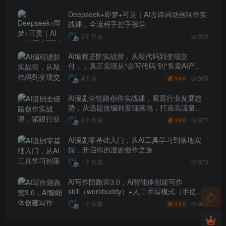
Deepseek+即梦+可灵｜AI古诗词动画制作实
战课，全流程手把手教学
2个月前
993
AI编程进阶实战营，从敲代码到变现交
付，，真正实现从“会写代码”到“售卖AI产品
盈利”的跨越
985
4天前
6.6
￥
AI漫剧全链路创作实战课，紧跟行业发展趋
势，从选题改编到变现落地，打造高流量优
质作品
977
2个月前
6.6
￥
AI漫剧零基础入门，从AI工具学习到落地实
操，开启你的漫剧创作之旅
1个月前
973
AI写作陪跑营3.0，Ai智能体创建写作
skill（workbuddy）+人工手写模式（手搓模
式），去除AI痕迹（头条号、公众号、百家
968
1个月前
6.6
￥
号）