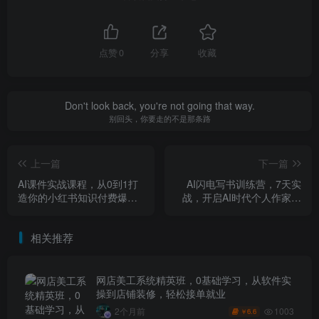
点赞
0
分享
收藏
Don't look back, you're not going that way.
别回头，你要走的不是那条路
上一篇
下一篇
AI课件实战课程，从0到1打
AI闪电写书训练营，7天实
造你的小红书知识付费爆品
战，开启AI时代个人作家之
线，抢占教育赛道风口
旅
相关推荐
网店美工系统精英班，0基础学习，从软件实
操到店铺装修，轻松接单就业
1003
2个月前
6.6
￥