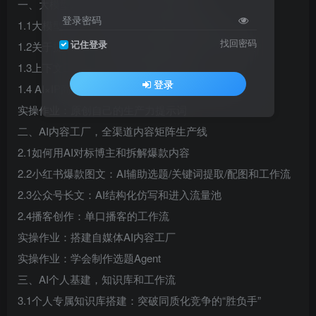
一、大模型底层逻辑与个人IP商业思维
登录密码
1.1大模型选择：匹配业务场景找到合适的AI
找回密码
记住登录
1.2关于提示词：用户提示词/系统提示词／元提示词
1.3上下文工程：转化可复用的数字资产
登录
1.4 AI×IP商业画布：找到你的独一无二商业模式
实操作业：原创自己的生产力提示词
二、AI内容工厂，全渠道内容矩阵生产线
2.1如何用AI对标博主和拆解爆款内容
2.2小红书爆款图文：AI辅助选题/关键词提取/配图和工作流
2.3公众号长文：AI结构化仿写和进入流量池
2.4播客创作：单口播客的工作流
实操作业：搭建自媒体AI内容工厂
实操作业：学会制作选题Agent
三、AI个人基建，知识库和工作流
3.1个人专属知识库搭建：突破同质化竞争的“胜负手”