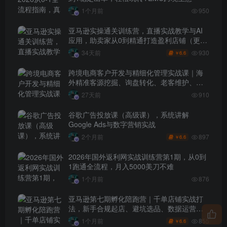
1个月前
950
亚马逊实操通关训练营，直播实战教学与AI
应用，助卖家从0到精通打造盈利店铺（更新
7月3日）
930
34天前
6.6
￥
跨境电商客户开发与精细化管理实战课｜海
外精准客源挖掘、询盘转化、老客维护、客
户分层全流程落地教程
27天前
910
谷歌广告投放课（高级课），系统讲解
Google Ads与数字营销实战
897
2个月前
6.6
￥
2026年国外返利网实战训练营第1期，从0到
1跑通全流程，月入5000美刀不难
1个月前
876
亚马逊第七期孵化陪跑营｜千单店铺实战打
法，新手合规起店、避坑选品、数据运营全
落地（更新0625）
855
1个月前
6.6
￥