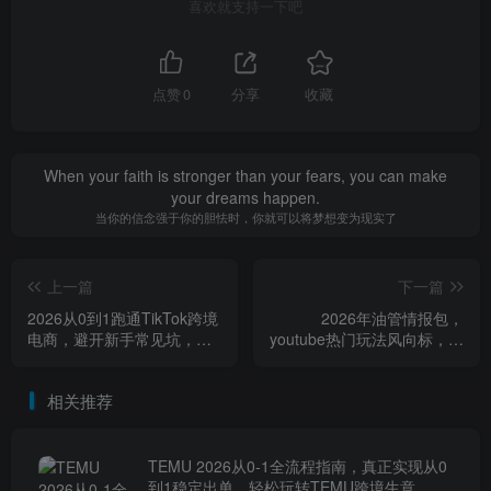
喜欢就支持一下吧
点赞
0
分享
收藏
When your faith is stronger than your fears, you can make
your dreams happen.
当你的信念强于你的胆怯时，你就可以将梦想变为现实了
上一篇
下一篇
2026从0到1跑通TikTok跨境
2026年油管情报包，
电商，避开新手常见坑，逐
youtube热门玩法风向标，助
步实现稳定出单
力创作者精准踩中风口，实
现流量与变现的双重突破
相关推荐
（更新0330）
TEMU 2026从0-1全流程指南，真正实现从0
到1稳定出单，轻松玩转TEMU跨境生意