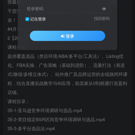
营最新玩法，贴心助你从0-1、1-N转变晋升成运营大神。
登录密码
干货满满，612节集直播实操视频，学完美滋滋賺美
找回密码
记住登录
金！！！！
#4月1日同步更新40-12-listing打造与产品上架
登录
2【2026.4.1】.mp4
课程介绍：
提供覆盖选品（类目环境/ABA/多平台/工具法）、Listing优
化、FBA实操、广告策略（基础到进阶）、流量打法（渐进
式/微缩/多维立体式）、站外推广及品牌运营的全链路闭环课
程，结合直播实战教学与AI应用，助卖家从0到精通打造盈利
店铺。​
课程目录：
35-1-亚马逊竞争环境调研与选品.mp4
35-2-类目指定BSR区间竞争环境调研与选品.mp4
35-3-多平台选品法.mp4