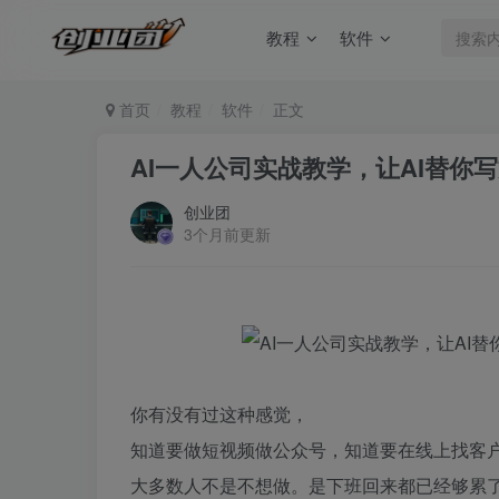
教程
软件
首页
教程
软件
正文
AI一人公司实战教学，让AI替你
创业团
3个月前更新
你有没有过这种感觉，
知道要做短视频做公众号，知道要在线上找客
大多数人不是不想做。是下班回来都已经够累