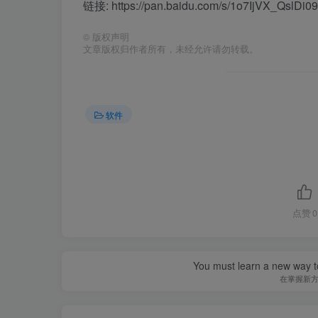
链接: https://pan.baidu.com/s/1o7IjVX_Qsl
©
版权声明
文章版权归作者所有，未经允许请勿转载。
软件
点赞
0
You must learn a new way t
在掌握新