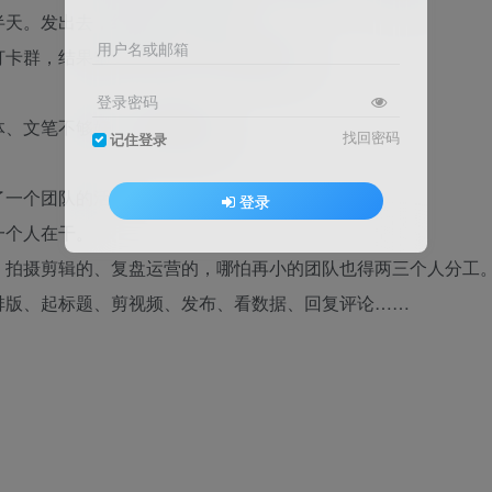
半天。发出去，结果几十个阅读。
用户名或邮箱
打卡群，结果坚持了两周，第三周就崩了。
登录密码
体、文笔不够好、不会蹭热点。
找回密码
记住登录
了一个团队的活。
登录
一个人在干。
、拍摄剪辑的、复盘运营的，哪怕再小的团队也得两三个人分工
排版、起标题、剪视频、发布、看数据、回复评论……