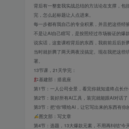
背后有一整套我实战总结的方法论在支撑，包
完，怎么起标题让人点进来。
每一步都有我自己的专业积累，并且把这些经验
不是让AI自己瞎写，是按照经过市场验证的爆
说实话，这套课程背后的东西，我前前后后折腾了
当时就折腾了两天两夜没搞定。现在我把这些
署。
13节课，21天学完：
基建部：搭底座
第1节：一人公司全景，看完你就知道终点长什
第2节：装好所有AI工具，装完就能跟AI对话了
第3节：把”你”喂给AI，让它写出来的东西有你
图文部：写文章
第4节：选题，13大爆款元素，不用再纠结”今