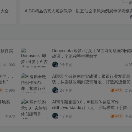
下一
词大合
AIGC精品仿真人短剧教学，以五仙玄甲风为例展示保姆级
从软件实
Deepseek+即梦+可灵｜AI古诗词动画制作
战课，全流程手把手教学
1003
2个月前
9
交付，，
AI漫剧全链路创作实战课，紧跟行业发展趋
盈利”的
势，从选题改编到变现落地，打造高流量优
作品
985
9
2个月前
.6
6.6
￥
落地实
AI写作陪跑营3.0，Ai智能体创建写作
skill（workbuddy）+人工手写模式（手搓模
式），去除AI痕迹（头条号、公众号、百家
9
973
1个月前
6.6
￥
号）