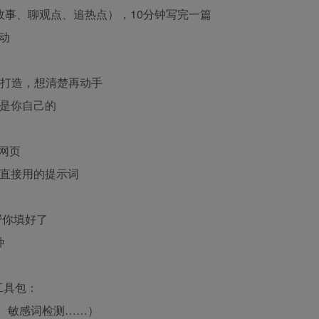
故事、聊观点、追热点），10分钟写完一篇
动
设打造，想清楚再动手
音是你自己的
网页
分能直接用的提示词
帮你填好了
种
工具包：
视频、敏感词检测……）