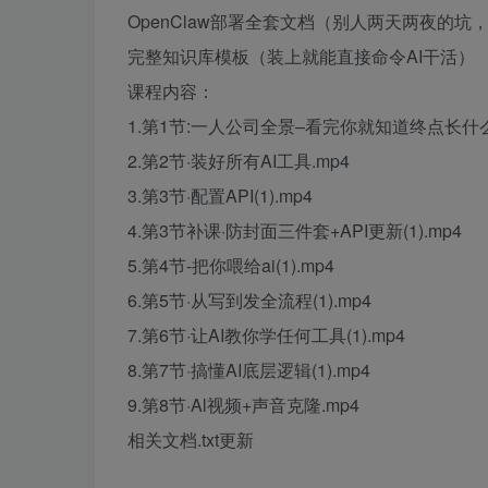
OpenClaw部署全套文档（别人两天两夜的坑
完整知识库模板（装上就能直接命令AI干活）
课程内容：
1.第1节:一人公司全景–看完你就知道终点长什么样
2.第2节·装好所有AI工具.mp4
3.第3节·配置API(1).mp4
4.第3节补课·防封面三件套+API更新(1).mp4
5.第4节-把你喂给ai(1).mp4
6.第5节·从写到发全流程(1).mp4
7.第6节·让AI教你学任何工具(1).mp4
8.第7节·搞懂AI底层逻辑(1).mp4
9.第8节·Al视频+声音克隆.mp4
相关文档.txt更新