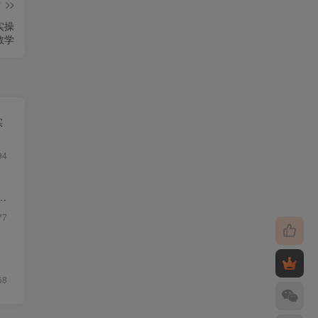
篇
实操
教学
实
94
质
77
68