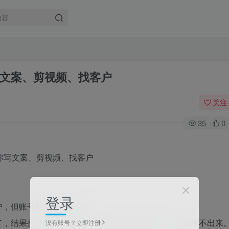
写文案、剪视频、找客户
关注
35
0
登录
户，但账号就是做不起来。
了，结果打开电脑对着空白文档发呆，脑子里一个字都蹦不出来
没有账号？立即注册