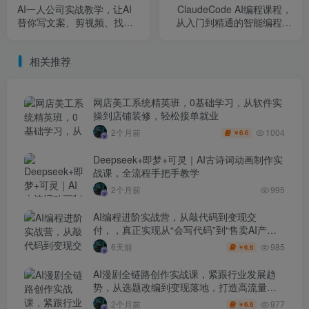
AI一人公司实战教学，让AI
ClaudeCode AI编程课程，
替你写文案、剪视频、找客
从入门到精通的智能编程之
户
旅
相关推荐
网店美工系统精英班，0基础学习，从软件实
操到店铺装修，轻松接单就业
1004
2个月前
6.6
￥
Deepseek+即梦+可灵｜AI古诗词动画制作实
战课，全流程手把手教学
2个月前
995
AI编程进阶实战营，从敲代码到变现交
付，，真正实现从“会写代码”到“售卖AI产品
盈利”的跨越
985
6天前
6.6
￥
AI漫剧全链路创作实战课，紧跟行业发展趋
势，从选题改编到变现落地，打造高流量优
质作品
977
2个月前
6.6
￥