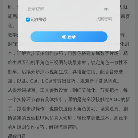
剧。无需专业团队、不用高端设备，借助AI工具，一个人就
登录密码
能完成从创意到成片的全流程，轻松解锁AIGC短剧创作新赛
找回密码
记住登录
道。
教学全程聚焦五仙机甲风核心亮点，融合“福、禄、喜、寿、
登录
财”五仙元素与硬核机甲质感，先拆解适配AI生成的结构化剧
本，详解六步节拍创作技巧，再教你搭建专属数字片场，精
准生成五仙机甲角色三视图与场景素材，锁定角色一致性不
翻车。后续分步演示视频生成工具搭配使用、配音音效叠
加，以及J-Cut、L-Cut等剪辑技巧，规避新手常见坑点。
从提示词撰写、工具参数设置，到细节优化、节奏把控，每
一个实操环节都有具体指引，哪怕是完全没接触过AIGC的新
手，跟着步骤操作，也能快速做出角色灵动、场景逼真、剧
情紧凑的五仙机甲风仿真人短剧，轻松掌握低成本、高效率
的AI短剧创作技巧，解锁流量密码。
课程目录