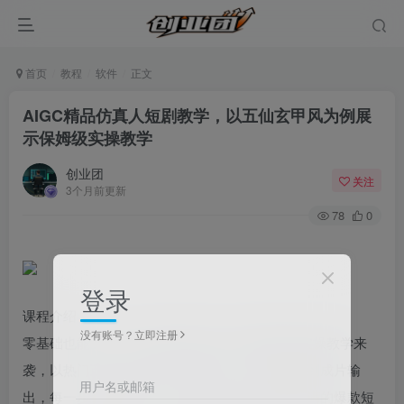
首页
教程
软件
正文
AIGC精品仿真人短剧教学，以五仙玄甲风为例展
示保姆级实操教学
创业团
关注
3个月前更新
78
0
登录
课程介绍
没有账号？立即注册
零基础也能上手！AIGC精品仿真人短剧保姆级实操教学来
袭，以热门五仙机甲风为核心案例，从剧本拆解到成片输
用户名或邮箱
出，每一步都清晰落地，手把手教你打造质感拉满的爆款短