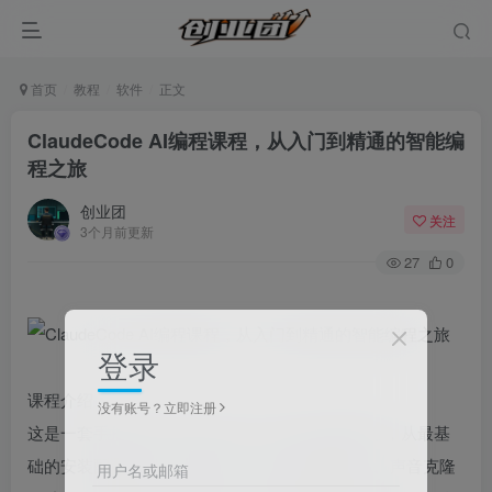
首页
教程
软件
正文
ClaudeCode AI编程课程，从入门到精通的智能编
程之旅
创业团
关注
3个月前更新
27
0
登录
课程介绍：
没有账号？立即注册
这是一套手把手带你玩转Claude Code的实战课程，从最基
础的安装配置讲起，到结合Cursor完成加密爬虫、声音克隆
用户名或邮箱