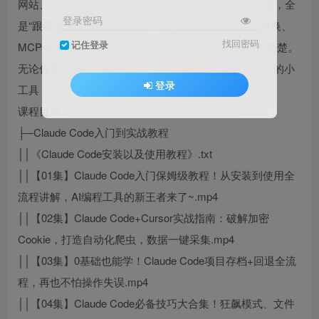
网站、自动化部署等真实项目。课程里没有枯燥的理论，全
登录密码
是“跟着敲就能跑通”的实操——包括项目回退、模型切换、
找回密码
记住登录
MCP全局配置这些高频技巧，也都用视频一步步演示清楚。
无论你是想用AI辅助日常开发，还是零基础想做出自己的小
登录
工具，这套教程都能帮你真正把Claude Code用起来。
课程目录：
├─Claude Code入门到实战教程
││《Claude Code安装以及使用教程》.txt
││【01集】Claude Code入门保姆级教程！从安装到使用全
流程讲解，AI编程工具的新王者来了~.mp4
││【02集】Claude Code+Cursor实战指南：破解加密
Cookie，打造自动化爬虫，数据一键采集.mp4
││【03集】0基础也能学！Claude Code项目存档+回退全流
程，再也不怕操作失误.mp4
││【04集】Claude Code必备技巧大合集！狂飙模式、文件