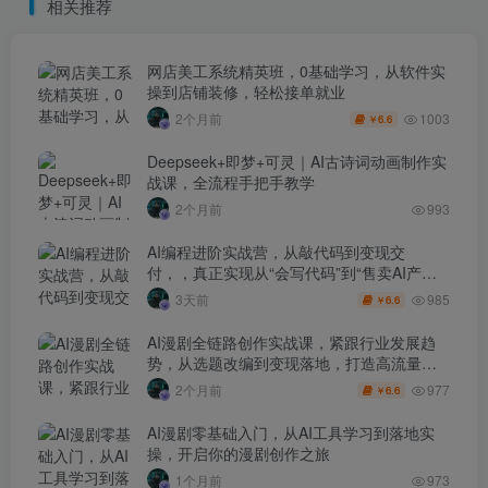
相关推荐
网店美工系统精英班，0基础学习，从软件实
操到店铺装修，轻松接单就业
1003
2个月前
6.6
￥
Deepseek+即梦+可灵｜AI古诗词动画制作实
战课，全流程手把手教学
2个月前
993
AI编程进阶实战营，从敲代码到变现交
付，，真正实现从“会写代码”到“售卖AI产品
盈利”的跨越
985
3天前
6.6
￥
AI漫剧全链路创作实战课，紧跟行业发展趋
势，从选题改编到变现落地，打造高流量优
质作品
977
2个月前
6.6
￥
AI漫剧零基础入门，从AI工具学习到落地实
操，开启你的漫剧创作之旅
1个月前
973