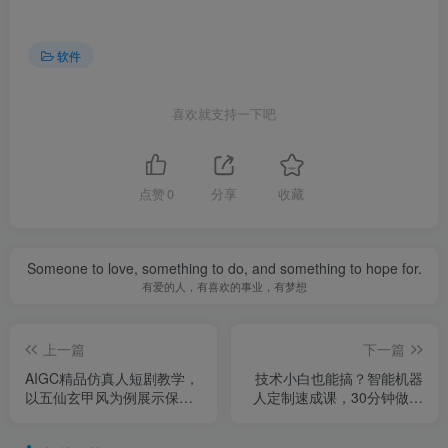
软件
喜欢就支持一下吧
点赞
0
分享
收藏
Someone to love, something to do, and something to hope for.
有爱的人，有喜欢的事业，有梦想
上一篇
下一篇
AIGC精品仿真人短剧教学，
技术小白也能搞？智能机器
以五仙玄甲风为例展示保姆
人定制速成课，30分钟做出
级实操教学
ChatGPT机器人，省时间、
砍成本还能拉生意