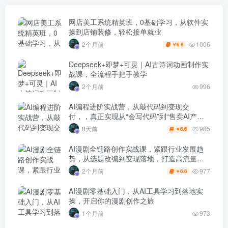
网店美工系统精英班，0基础学习，从软件实
操到店铺装修，轻松接单就业
1006
2个月前
6.6
￥
Deepseek+即梦+可灵｜AI古诗词动画制作实
战课，全流程手把手教学
2个月前
996
AI编程进阶实战营，从敲代码到变现交
付，，真正实现从“会写代码”到“售卖AI产品
盈利”的跨越
985
8天前
6.6
￥
AI漫剧全链路创作实战课，紧跟行业发展趋
势，从选题改编到变现落地，打造高流量优
质作品
977
2个月前
6.6
￥
AI漫剧零基础入门，从AI工具学习到落地实
操，开启你的漫剧创作之旅
1个月前
973