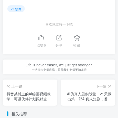
软件
喜欢就支持一下吧
点赞
0
分享
收藏
Life is never easier, we just get stronger.
生活从未变得容易，只是我们变得更加坚强
上一篇
下一篇
抖音某博主的AI绘画视频教
AI仿真人剧实战营，21天做
学，可进伙伴计划跟精选，
出第一部AI真人短剧，普通
作品制作简单，日收益6张+
人也能入局AI短剧新赛道
（更新3月）
相关推荐