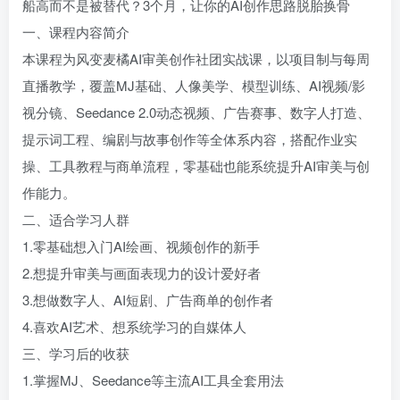
船高而不是被替代？3个月，让你的AI创作思路脱胎换骨
登录密码
一、课程内容简介
找回密码
记住登录
本课程为风变麦橘AI审美创作社团实战课，以项目制与每周
直播教学，覆盖MJ基础、人像美学、模型训练、AI视频/影
登录
视分镜、Seedance 2.0动态视频、广告赛事、数字人打造、
提示词工程、编剧与故事创作等全体系内容，搭配作业实
操、工具教程与商单流程，零基础也能系统提升AI审美与创
作能力。
二、适合学习人群
1.零基础想入门AI绘画、视频创作的新手
2.想提升审美与画面表现力的设计爱好者
3.想做数字人、AI短剧、广告商单的创作者
4.喜欢AI艺术、想系统学习的自媒体人
三、学习后的收获
1.掌握MJ、Seedance等主流AI工具全套用法