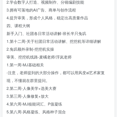
2.学会数字人打造、视频制作、分镜编剧技能
3.拥有可落地的AI广告、商单与创作流程
4.提升审美，形成个人风格，稳定出高质量作品
四、课程大纲
新手入门、社团各日常活动讲解-班长半只兔叽
1.第十二周-关于社团日常活动讲解、挖挖机等详细讲解
2.兔叽额外录制-挖挖机实操
审美、挖挖机线路-麦橘老师/浮岚老师
1.第一周-MJ基础相关
-注意，老师提到的大部分操作，都可以用风变ai艺术家复
现，不懂就在群里提问。
2.第二周-人像美学+选美大赛
3.第三周-人像修复+放大
4.第六周-MJ核能词汇、P值凝练
5.第八周-风格凝练、风格种子混合