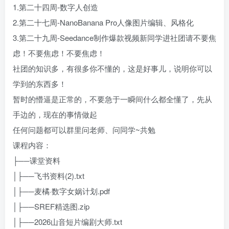
1.第二十四周-数字人创造
2.第二十七周-NanoBanana Pro人像图片编辑、风格化
3.第二十九周-Seedance制作爆款视频新同学进社团请不要焦
虑！不要焦虑！不要焦虑！
社团的知识多，有很多你不懂的，这是好事儿，说明你可以
学到的东西多！
暂时的懵逼是正常的，不要急于一瞬间什么都全懂了，先从
手边的，现在的事情做起
任何问题都可以群里问老师、问同学~共勉
课程内容：
├──课堂资料
│├──飞书资料(2).txt
│├──麦橘·数字女娲计划.pdf
│├──SREF精选图.zip
│├──2026山音短片编剧大师.txt