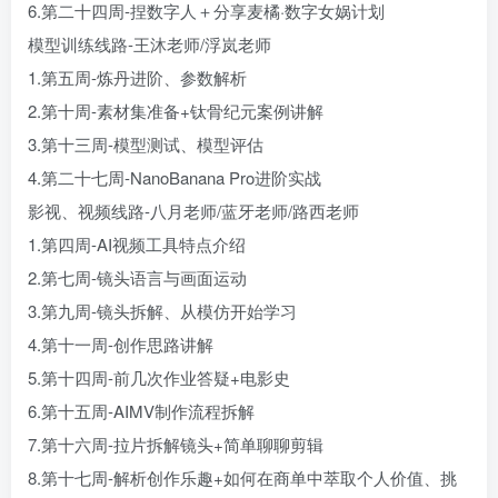
6.第二十四周-捏数字人＋分享麦橘·数字女娲计划
模型训练线路-王沐老师/浮岚老师
1.第五周-炼丹进阶、参数解析
2.第十周-素材集准备+钛骨纪元案例讲解
3.第十三周-模型测试、模型评估
4.第二十七周-NanoBanana Pro进阶实战
影视、视频线路-八月老师/蓝牙老师/路西老师
1.第四周-AI视频工具特点介绍
2.第七周-镜头语言与画面运动
3.第九周-镜头拆解、从模仿开始学习
4.第十一周-创作思路讲解
5.第十四周-前几次作业答疑+电影史
6.第十五周-AIMV制作流程拆解
7.第十六周-拉片拆解镜头+简单聊聊剪辑
8.第十七周-解析创作乐趣+如何在商单中萃取个人价值、挑