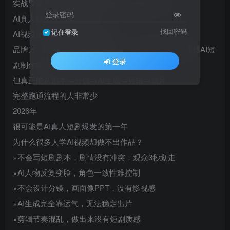
实战导师全程陪跑·小白也能做出电影感AI短剧
登录密码
AI真人短剧风口正在到来
找回密码
记住登录
AI视频正在进入真人短剧时代
品牌方、MCN机构、短视频团队、内容创业者都在寻找AI短
登录
剧制作能力
但真正能从剧本→分镜→AI生成→剪辑→成片
完整跑通流程的人非常少
2026年
很可能是AI真人短剧爆发的第一年
为什么很多人学AI视频却做不出作品？
×不会写短剧剧本，剧情没有冲突，观众3秒划走
×AI人物反复变脸，角色一致性难控制
×不会设计分镜，画面像PPT，没有影视感
×AI生成完全靠运气，无法稳定出片
×剪辑节奏混乱，做出来没有短剧质感