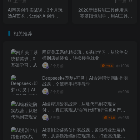
上一篇
下一篇
AI审美创作实战课，3个月玩
2026新版智能工具使用课，
透AI艺术，让你的AI创作思
零基础也能学，用AI工具替
路脱胎换骨，突破创作瓶颈
代复杂操作，高效出片、轻
松出圈
相关推荐
网店美工系统精英班，0基础学习，从软件实
操到店铺装修，轻松接单就业
1006
2个月前
6.6
￥
Deepseek+即梦+可灵｜AI古诗词动画制作实
战课，全流程手把手教学
2个月前
996
AI编程进阶实战营，从敲代码到变现交
付，，真正实现从“会写代码”到“售卖AI产品
盈利”的跨越
985
8天前
6.6
￥
AI漫剧全链路创作实战课，紧跟行业发展趋
势，从选题改编到变现落地，打造高流量优