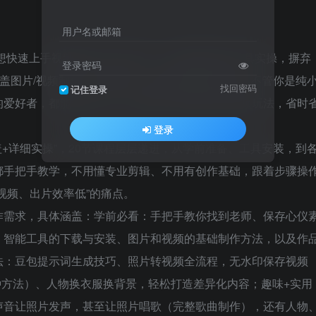
用户名或邮箱
、想快速上手视频制作的人群打造，全程聚焦智能工具实操，摒弃
登录密码
覆盖图片/视频制作、智能特效、素材处理等全场景，不管你是纯
找回密码
记住登录
的爱好者，都能轻松学会，用智能工具解锁多种视频玩法，省时
登录
+详细实操”，20节课程层层递进，从学前准备、工具安装，到
都手把手教学，不用懂专业剪辑、不用有创作基础，跟着步骤操
视频、出片效率低”的痛点。
作需求，具体涵盖：学前必看：手把手教你找到老师、保存心仪
：智能工具的下载与安装、图片和视频的基础制作方法，以及作
法：豆包提示词生成技巧、照片转视频全流程，无水印保存视频
两种方法）、人物换衣服换背景，轻松打造差异化内容；趣味+实用
声音让照片发声，甚至让照片唱歌（完整歌曲制作），还有人物