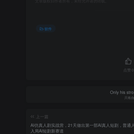
文章版权归作者所有，未经允许请勿转载。
软件
点赞
0
Only his str
只有
上一篇
AI仿真人剧实战营，21天做出第一部AI真人短剧，普通
入局AI短剧新赛道