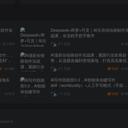
从软件实
Deepseek+即梦+可灵｜AI古诗词动画制作
战课，全流程手把手教学
1003
2个月前
9
交付，，
AI漫剧全链路创作实战课，紧跟行业发展趋
盈利”的
势，从选题改编到变现落地，打造高流量优
作品
985
9
2个月前
.6
6.6
￥
落地实
AI写作陪跑营3.0，Ai智能体创建写作
skill（workbuddy）+人工手写模式（手搓模
式），去除AI痕迹（头条号、公众号、百家
9
973
1个月前
6.6
￥
号）
66689号