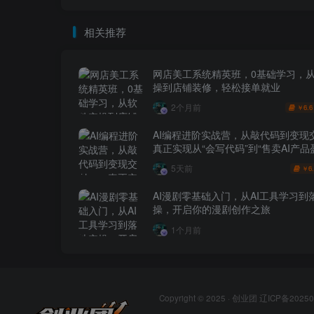
相关推荐
网店美工系统精英班，0基础学习，
操到店铺装修，轻松接单就业
2个月前
6.6
￥
AI编程进阶实战营，从敲代码到变现
真正实现从“会写代码”到“售卖AI产品
跨越
5天前
6
￥
AI漫剧零基础入门，从AI工具学习到
操，开启你的漫剧创作之旅
1个月前
Copyright © 2025 ·
创业团
辽ICP备20250