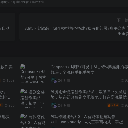
你将我推下悬崖让我看清整片天空
下一
I+自动
AI线下实战课，GPT模型角色搭建+私有化部署+多平台内
出全
从软件实
Deepseek+即梦+可灵｜AI古诗词动画制作
战课，全流程手把手教学
1003
2个月前
9
交付，，
AI漫剧全链路创作实战课，紧跟行业发展趋
盈利”的
势，从选题改编到变现落地，打造高流量优
作品
985
9
2个月前
.6
6.6
￥
落地实
AI写作陪跑营3.0，Ai智能体创建写作
skill（workbuddy）+人工手写模式（手搓模
式），去除AI痕迹（头条号、公众号、百家