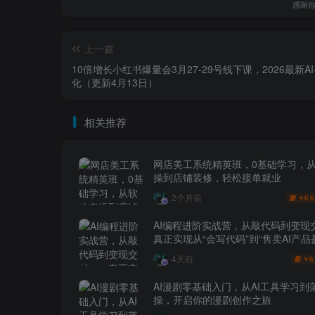
感谢
上一篇
10倍增长小红书爆量会3月27-29号线下课，2026最新A
化（更新4月13日）
相关推荐
网店美工系统精英班，0基础学习，
操到店铺装修，轻松接单就业
2个月前
6.6
￥
AI编程进阶实战营，从敲代码到变现
真正实现从“会写代码”到“售卖AI产品
跨越
4天前
6
￥
AI漫剧零基础入门，从AI工具学习到
操，开启你的漫剧创作之旅