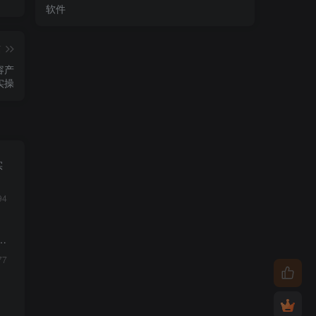
软件
篇
容产
实操
实
94
质
77