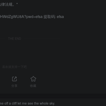
律法规。*
fL4oHWdZgWU8A?pwd=efsa 提取码: efsa
THE END
喜欢就支持一下吧
分享
收藏
 off a cliff let me see the whole sky.