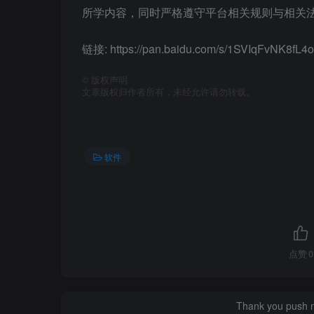
所学内容，同时严格遵守平台相关规则与相关法
链接: https://pan.baidu.com/s/1SVIqFvNK8
©
版权声明
文章版权归作者所有，未经允许请勿转载。
软件
点赞
0
Thank you push me