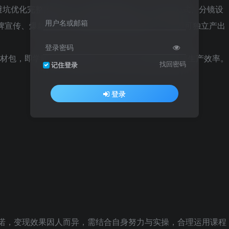
避坑优化完整闭环教学，覆盖多模态输入、提示词公式、分镜设
用户名或邮箱
牌宣传、爆款复刻、电影短剧四类优质视频，学完即可独立产出
登录密码
素材包，即学即用、高效落地，帮你用AI大幅提升视频生产效率。
找回密码
记住登录
登录
承诺，变现效果因人而异，需结合自身努力与实操，合理运用课程