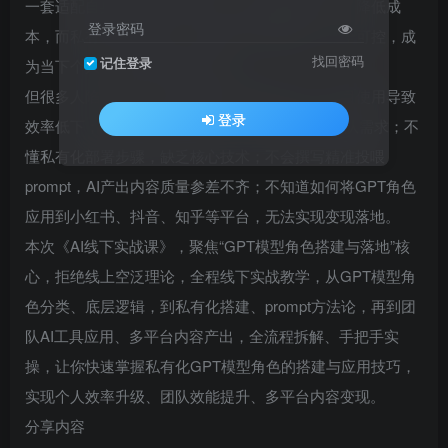
一套适配自身需求的GPT角色，能大幅提升效率、降低成
登录密码
本，而私有化GPT模型，更能实现专属适配、安全可控，成
找回密码
记住登录
为当下个人与企业的核心竞争力。
但很多人陷入误区：不懂GPT模型角色分类，盲目使用导致
登录
效率低下；不会搭建专属角色，无法适配自身/团队需求；不
懂私有化部署步骤，缺乏核心技术；不会撰写精准投喂
prompt，AI产出内容质量参差不齐；不知道如何将GPT角色
应用到小红书、抖音、知乎等平台，无法实现变现落地。
本次《AI线下实战课》，聚焦“GPT模型角色搭建与落地”核
心，拒绝线上空泛理论，全程线下实战教学，从GPT模型角
色分类、底层逻辑，到私有化搭建、prompt方法论，再到团
队AI工具应用、多平台内容产出，全流程拆解、手把手实
操，让你快速掌握私有化GPT模型角色的搭建与应用技巧，
实现个人效率升级、团队效能提升、多平台内容变现。
分享内容