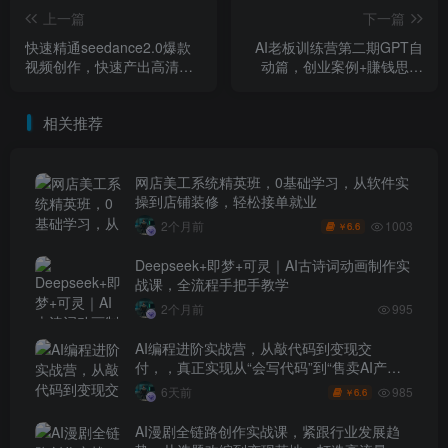
上一篇
下一篇
快速精通seedance2.0爆款
AI老板训练营第二期GPT自
视频创作，快速产出高清视
动篇，创业案例+賺钱思路
频，避开大量创作坑点，新
+第二曲线全实战，只讲干货
手也能快速上手
不玩虚的
相关推荐
网店美工系统精英班，0基础学习，从软件实
操到店铺装修，轻松接单就业
1003
2个月前
6.6
￥
Deepseek+即梦+可灵｜AI古诗词动画制作实
战课，全流程手把手教学
2个月前
995
AI编程进阶实战营，从敲代码到变现交
付，，真正实现从“会写代码”到“售卖AI产品
盈利”的跨越
985
6天前
6.6
￥
AI漫剧全链路创作实战课，紧跟行业发展趋