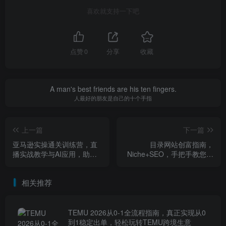
喜欢就支持一下吧
点赞
0
分享
收藏
A man's best friends are his ten fingers.
人最好的朋友是自己的十个手指
上一篇
下一篇
亚马逊实操通关训练营，直
目录网站创富指南，
播实战教学与AI应用，助卖
Niche+SEO，手把手教您从
家从0到精通打造盈利店铺
零打造打造一个真能盈利的
（更新4月29日）
网站【原创双语字幕】
相关推荐
TEMU 2026从0-1全流程指南，真正实现从0
到1稳定出单，轻松玩转TEMU跨境生意