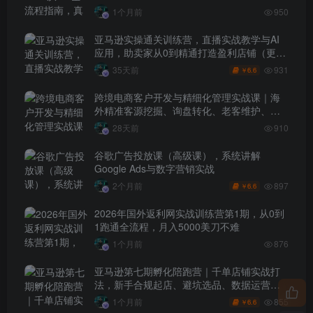
1个月前
950
亚马逊实操通关训练营，直播实战教学与AI
应用，助卖家从0到精通打造盈利店铺（更新
7月3日）
931
35天前
6.6
￥
跨境电商客户开发与精细化管理实战课｜海
外精准客源挖掘、询盘转化、老客维护、客
户分层全流程落地教程
28天前
910
谷歌广告投放课（高级课），系统讲解
Google Ads与数字营销实战
897
2个月前
6.6
￥
2026年国外返利网实战训练营第1期，从0到
1跑通全流程，月入5000美刀不难
1个月前
876
亚马逊第七期孵化陪跑营｜千单店铺实战打
法，新手合规起店、避坑选品、数据运营全
落地（更新0625）
855
1个月前
6.6
￥