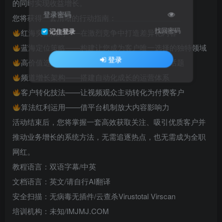
的同时实现收益增长。
登录密码
您将获得一套清晰的行动指南：
找回密码
记住登录
红海突围法则——在激烈竞争中打造差异化内容
蓝海定位策略——构建让您成为客户唯一选择的独特领域
登录
高价值选题方法——精准锁定受众关注的核心话题
频道增长架构——搭建自动化成长的运营体系
客户转化技法——让视频观众主动转化为付费客户
算法红利运用——借平台机制放大内容影响力
活动结束后，您将掌握一套高效获取关注、吸引优质客户并
推动业务增长的系统方法，无需追逐热点，也无需成为全职
网红。
教程语言：双语字幕/中英
文档语言：英文/请自行AI翻译
安全扫描：无病毒无插件/云查杀Virustotal Virscan
培训机构：未知/IMJMJ.COM