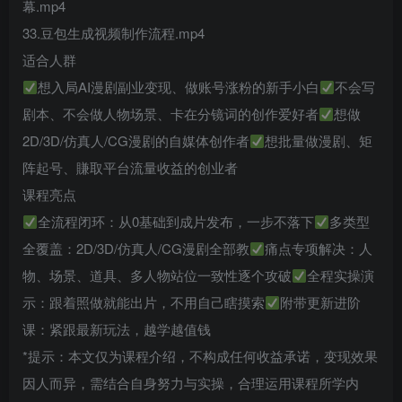
幕.mp4
33.豆包生成视频制作流程.mp4
适合人群
想入局AI漫剧副业变现、做账号涨粉的新手小白
不会写
剧本、不会做人物场景、卡在分镜词的创作爱好者
想做
2D/3D/仿真人/CG漫剧的自媒体创作者
想批量做漫剧、矩
阵起号、賺取平台流量收益的创业者
课程亮点
全流程闭环：从0基础到成片发布，一步不落下
多类型
全覆盖：2D/3D/仿真人/CG漫剧全部教
痛点专项解决：人
物、场景、道具、多人物站位一致性逐个攻破
全程实操演
示：跟着照做就能出片，不用自己瞎摸索
附带更新进阶
课：紧跟最新玩法，越学越值钱
*提示：本文仅为课程介绍，不构成任何收益承诺，变现效果
因人而异，需结合自身努力与实操，合理运用课程所学内