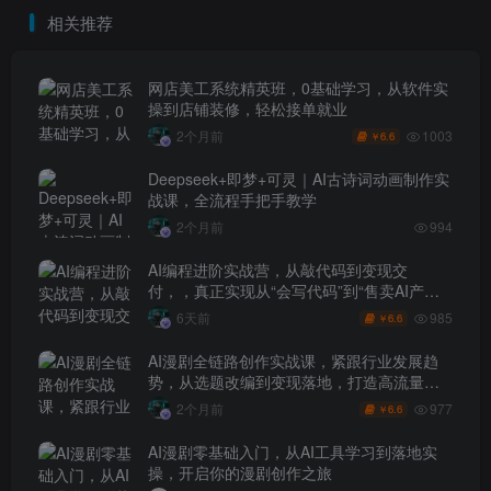
目落地，AI助力编程小白逆
相关推荐
袭
网店美工系统精英班，0基础学习，从软件实
操到店铺装修，轻松接单就业
1003
2个月前
6.6
￥
Deepseek+即梦+可灵｜AI古诗词动画制作实
战课，全流程手把手教学
2个月前
994
AI编程进阶实战营，从敲代码到变现交
付，，真正实现从“会写代码”到“售卖AI产品
盈利”的跨越
985
6天前
6.6
￥
AI漫剧全链路创作实战课，紧跟行业发展趋
势，从选题改编到变现落地，打造高流量优
质作品
977
2个月前
6.6
￥
AI漫剧零基础入门，从AI工具学习到落地实
操，开启你的漫剧创作之旅