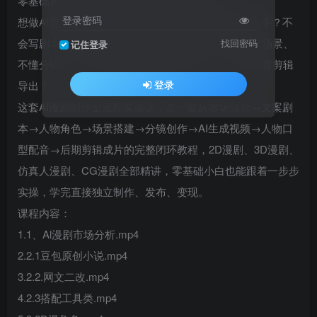
零基础从0到1完整打造2D/3D/仿真人AI漫剧
登录密码
想做AI漫剧变现、蹭漫剧流量风口，却不知道从哪入手？不
会写剧本、不会改网文、不会做人物角色、不会搭建场景、
找回密码
记住登录
不懂分镜词、生成人物场景经常崩坏不一致、不会配音剪辑
登录
导出？
这套AI漫剧制作全流程实操课，是一套从市场分析→文案剧
本→人物角色→场景搭建→分镜创作→AI生成视频→人物口
型配音→后期剪辑成片的完整闭环教程，2D漫剧、3D漫剧、
仿真人漫剧、CG漫剧全部精讲，零基础小白也能跟着一步步
实操，学完直接独立制作、发布、变现。
课程内容：
1.1、Al漫剧市场分析.mp4
2.2.1豆包原创小说.mp4
3.2.2.网文二改.mp4
4.2.3搭配工具类.mp4