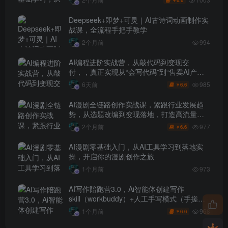
6.6
￥
Deepseek+即梦+可灵｜AI古诗词动画制作实
战课，全流程手把手教学
2个月前
994
AI编程进阶实战营，从敲代码到变现交
付，，真正实现从“会写代码”到“售卖AI产品
盈利”的跨越
985
6天前
6.6
￥
AI漫剧全链路创作实战课，紧跟行业发展趋
势，从选题改编到变现落地，打造高流量优
质作品
977
2个月前
6.6
￥
AI漫剧零基础入门，从AI工具学习到落地实
操，开启你的漫剧创作之旅
1个月前
973
AI写作陪跑营3.0，Ai智能体创建写作
skill（workbuddy）+人工手写模式（手搓模
式），去除AI痕迹（头条号、公众号、百家
968
1个月前
6.6
￥
号）