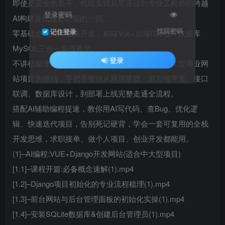
即使是完全的新手，也能实现从零基础到专业工程师的跨越
登录密码
AI构建在线业务所需的一切。
找回密码
记住登录
零基础也能入门全栈开发，前端Vue+后端Django+数据库
MySQL三合一实战教学。
登录
不讲枯燥理论、不堆砌零散知识点，全程以真实大型商业网
站项目为驱动，手把手带你从环境搭建、前后端开发、接口
联调、数据库设计，到部署上线完整走通全流程。
搭配AI辅助编程提速，教你用AI写代码、查Bug、优化逻
辑、快速迭代项目，告别死记硬背，学会一套可复用的全栈
开发思维，求职接单、做个人项目、创业开发都能用。
(1}–AI编程:VUE+Django开发网站(适合中大型项目)
[1.1]–课程开篇:必备概念速解(1).mp4
[1.2]–Django项目初始化的专业流程梳理(1).mp4
[1.3]–前台网站与后台管理面板的初始化实操(1).mp4
[1.4]–安装SQLite数据库&创建后台管理员(1).mp4