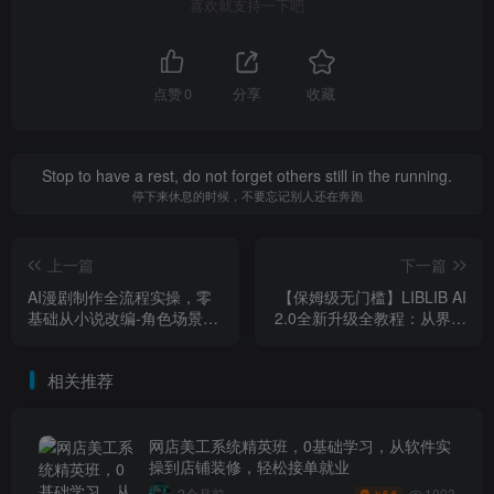
喜欢就支持一下吧
点赞
0
分享
收藏
Stop to have a rest, do not forget others still in the running.
停下来休息的时候，不要忘记别人还在奔跑
上一篇
下一篇
AI漫剧制作全流程实操，零
【保姆级无门槛】LIBLIB AI
基础从小说改编-角色场景-
2.0全新升级全教程：从界面
分镜生成-剪辑成片一步到
到实操，图生视频+ComfyUI
位，小白也能独立做漫剧
一站式精通
相关推荐
网店美工系统精英班，0基础学习，从软件实
操到店铺装修，轻松接单就业
1003
2个月前