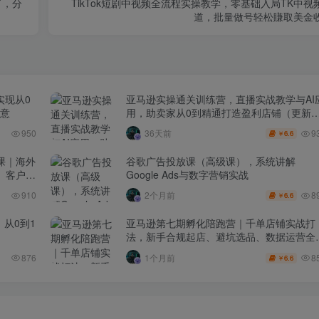
了，分
TikTok短剧中视频全流程实操教学，零基础入局TK中视
道，批量做号轻松賺取美金
实现从0
亚马逊实操通关训练营，直播实战教学与AI
生意
用，助卖家从0到精通打造盈利店铺（更新7
月3日）
9
950
36天前
6.6
￥
课｜海外
谷歌广告投放课（高级课），系统讲解
、客户分
Google Ads与数字营销实战
8
910
2个月前
6.6
￥
，从0到1
亚马逊第七期孵化陪跑营｜千单店铺实战打
法，新手合规起店、避坑选品、数据运营全
地（更新0625）
8
876
1个月前
6.6
￥