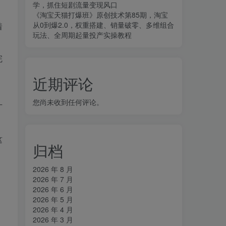
学，抓住短剧流量变现风口
《淘宝天猫打爆班》原创技术第85期，淘宝
从0到爆2.0，权重搭建、销量破零、多维组合
着
玩法、全周期起量投产实操教程
完
近期评论
您尚未收到任何评论。
广
这
归档
2026 年 8 月
2026 年 7 月
2026 年 6 月
2026 年 5 月
2026 年 4 月
2026 年 3 月