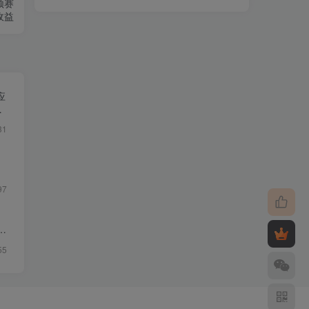
频赛
收益
应
31
97
落
55