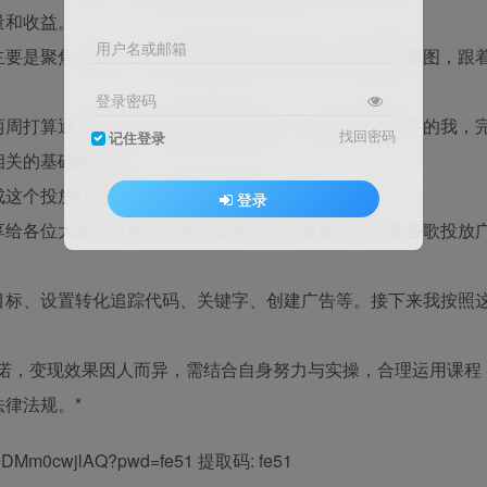
量和收益。
用户名或邮箱
主要是聚焦在这里，而且会把创建广告的每一步操作都截图，跟
登录密码
两周打算通过谷歌广告来快速验证想法，但作为投放新手的我，
找回密码
记住登录
相关的基础教程。
成这个投放任务。现在已经成功创建了广告投放。
登录
享给各位大家，以帮助大家少走弯路，快速建立起一条谷歌投放
目标、设置转化追踪代码、关键字、创建广告等。接下来我按照
承诺，变现效果因人而异，需结合自身努力与实操，合理运用课程
律法规。*
W9RDMm0cwjlAQ?pwd=fe51 提取码: fe51