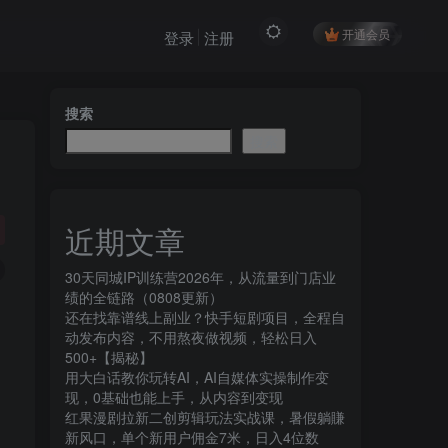
开通会员
登录
注册
搜索
搜索
近期文章
30天同城IP训练营2026年，从流量到门店业
绩的全链路（0808更新）
还在找靠谱线上副业？快手短剧项目，全程自
动发布内容，不用熬夜做视频，轻松日入
500+【揭秘】
用大白话教你玩转AI，AI自媒体实操制作变
现，0基础也能上手，从内容到变现
红果漫剧拉新二创剪辑玩法实战课，暑假躺賺
新风口，单个新用户佣金7米，日入4位数