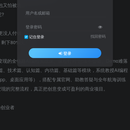
包又怕被坑。
用户名或邮箱
?
登录密码
更没人付钱
找回密码
记住登录
，剩下80%没人教。
登录
变现的全链路AI编程实战课。课程针对“想法不会做、Demo难落
篇、技术篇、认知篇、内功篇、基础篇等模块，系统教授AI编程
pp、桌面应用等），搭配专属官网、助教答疑与全年航海训练
变现的完整流程，真正把创意变成可盈利的商业项目。
的创业者
人