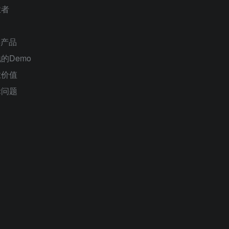
业者
类产品
的Demo
业价值
际问题