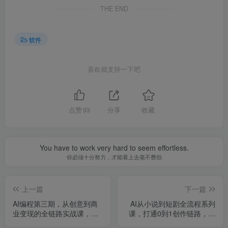
THE END
软件
喜欢就支持一下吧
点赞
93
分享
收藏
You have to work very hard to seem effortless.
你必须十分努力，才能看上去毫不费劲
上一篇
下一篇
AI编程第三期，从创意到商
AI从小说到短剧全流程系列
业变现的全链路实战课，真
课，打通0到1创作链路，一
正把创意变成可盈利的商业
个人就是一支影视团队