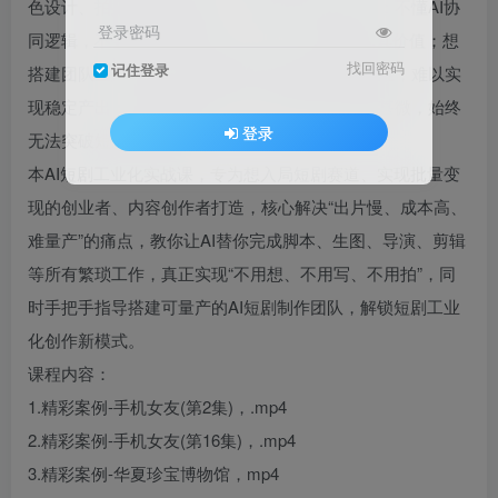
色设计、拍摄剪辑全靠自己，耗时耗力还出片慢；不懂AI协
登录密码
同逻辑，不会合理分配AI与人工工作，浪费AI工具价值；想
找回密码
记住登录
搭建团队量产短剧，却没有标准化流程和交付标准，难以实
现稳定产出；变现路径模糊，投入成本高却回报甚微，始终
登录
无法突破短剧创作瓶颈。
本AI短剧工业化实战课，专为想入局短剧赛道、实现批量变
现的创业者、内容创作者打造，核心解决“出片慢、成本高、
难量产”的痛点，教你让AI替你完成脚本、生图、导演、剪辑
等所有繁琐工作，真正实现“不用想、不用写、不用拍”，同
时手把手指导搭建可量产的AI短剧制作团队，解锁短剧工业
化创作新模式。
课程内容：
1.精彩案例-手机女友(第2集)，.mp4
2.精彩案例-手机女友(第16集)，.mp4
3.精彩案例-华夏珍宝博物馆，mp4