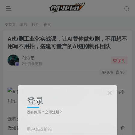
首页
教程
软件
正文
AI短剧工业化实战课，让AI替你做短剧，不用想不
用写不用拍，搭建可量产的AI短剧制作团队
创业团
关注
2个月前更新
876
93
登录
没有账号？立即注册
课程介绍：
做短剧变现难、量产难？单打独斗效率低下，脚本创作、角
用户名或邮箱