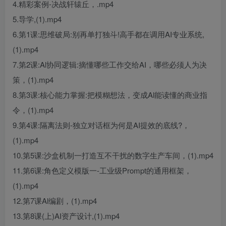
4.精彩案例-决战轩辕丘，.mp4
5.导学,(1).mp4
6.第1课:思维破局:别再单打独斗!高手都在调用AI专业系统,
(1).mp4
7.第2课:Al协同逻辑:摘懂哪些工作交给AI，哪些必须人为决
策，(1).mp4
8.第3课:核心能力掌握:把模糊想法，变成Al能读懂的商业指
令，(1).mp4
9.第4课:隔离法则-独立对话框为何是AI提效的底线?，
(1).mp4
10.第5课:沙盒机制一打造互不干扰的数字生产车间，(1).mp4
11.第6课:角色定义模版一-工业级Prompt的通用框架，
(1).mp4
12.第7课Al编剧，(1).mp4
13.第8课(上)AI资产设计,(1).mp4