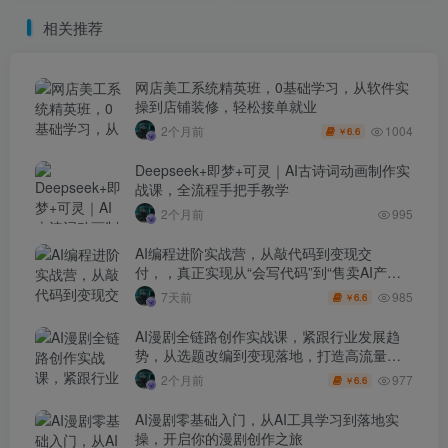
项目（更新05月19日）
相关推荐
网店美工系统精英班，0基础学习，从软件实
操到店铺装修，轻松接单就业
1004
2个月前
6.6
￥
Deepseek+即梦+可灵｜AI古诗词动画制作实
战课，全流程手把手教学
2个月前
995
AI编程进阶实战营，从敲代码到变现交
付，，真正实现从“会写代码”到“售卖AI产品
盈利”的跨越
985
7天前
6.6
￥
AI漫剧全链路创作实战课，紧跟行业发展趋
势，从选题改编到变现落地，打造高流量优
质作品
977
2个月前
6.6
￥
AI漫剧零基础入门，从AI工具学习到落地实
操，开启你的漫剧创作之旅