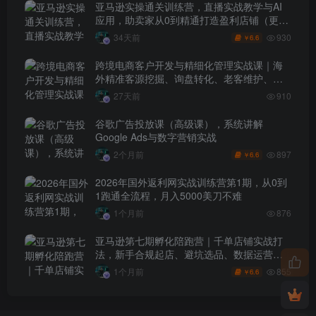
亚马逊实操通关训练营，直播实战教学与AI
应用，助卖家从0到精通打造盈利店铺（更新
7月3日）
930
34天前
6.6
￥
跨境电商客户开发与精细化管理实战课｜海
外精准客源挖掘、询盘转化、老客维护、客
户分层全流程落地教程
27天前
910
谷歌广告投放课（高级课），系统讲解
Google Ads与数字营销实战
897
2个月前
6.6
￥
2026年国外返利网实战训练营第1期，从0到
1跑通全流程，月入5000美刀不难
1个月前
876
亚马逊第七期孵化陪跑营｜千单店铺实战打
法，新手合规起店、避坑选品、数据运营全
落地（更新0625）
855
1个月前
6.6
￥