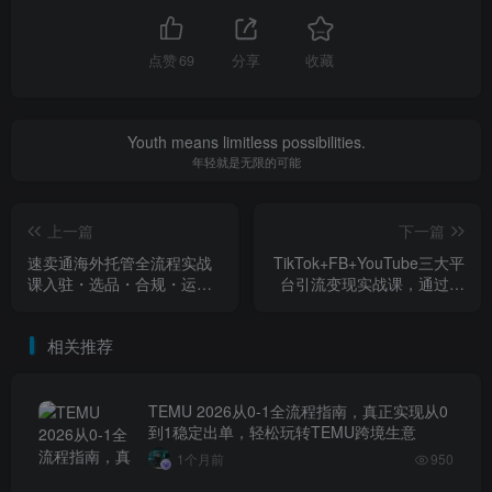
点赞
69
分享
收藏
Youth means limitless possibilities.
年轻就是无限的可能
上一篇
下一篇
速卖通海外托管全流程实战
TikTok+FB+YouTube三大平
课入驻・选品・合规・运营
台引流变现实战课，通过社
全链路，降本提效，带动店
交媒体获取销售线索，别人
铺销量与收益增长
填表单你賺钱【原创双语字
相关推荐
幕】
TEMU 2026从0-1全流程指南，真正实现从0
到1稳定出单，轻松玩转TEMU跨境生意
1个月前
950