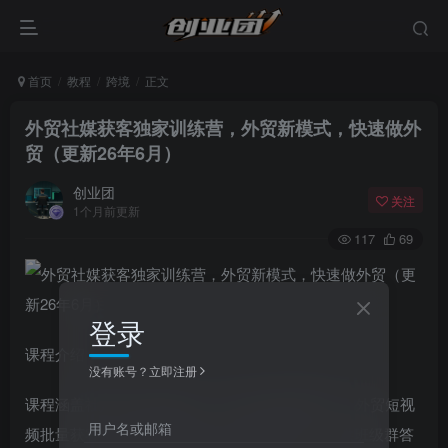
首页
教程
跨境
正文
外贸社媒获客独家训练营，外贸新模式，快速做外
贸（更新26年6月）
创业团
关注
1个月前更新
117
69
登录
课程介绍：
没有账号？立即注册
课程涵盖社媒账号搭建运营、海外社媒截流获客、外贸短视
用户名或邮箱
频批量获客、AI社媒矩阵自动化运营等内容，提供班级群答