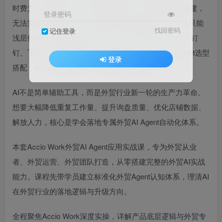
时费力；多数外贸人只会基础AI对话，不懂AI智能体搭建，
登录密码
无法实现业务自动化；不会定制专属Skill技能，AI工具只能
找回密码
记住登录
浅层使用，无法贴合自身业务；办公工具分散，微信、钉
钉、飞书无法联动协同，信息流转低效；团队不会Agent选型
登录
搭配，AI工具杂乱堆砌，无法形成系统化生产力。
AI不是简单辅助工具，而是外贸行业新一轮的生产力革命。
想要大幅降低重复工作量、提升询盘质量、优化店铺数据、
解放人力，核心是学会落地专属外贸AI Agent自动化体系。
本套Accio Work外贸AI Agent应用实战课，专为外贸从业
者、外贸运营、外贸团队打造，从零搭建完整的外贸AI实战
能力。课程先带学员建立标准化外贸Agent认知体系，理清AI
在外贸行业的落地逻辑与升级方向。
全程聚焦Accio Work深度实操，详解产品底层逻辑与外贸专