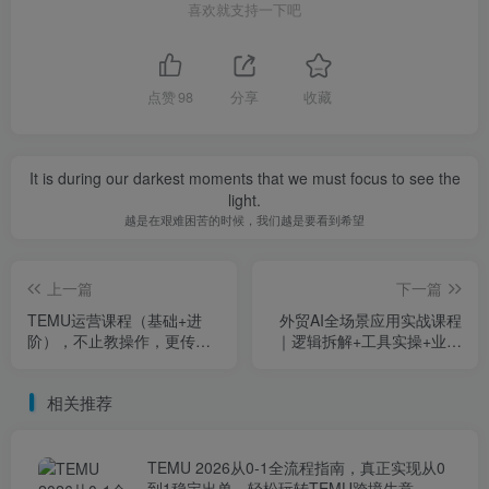
喜欢就支持一下吧
点赞
98
分享
收藏
It is during our darkest moments that we must focus to see the
light.
越是在艰难困苦的时候，我们越是要看到希望
上一篇
下一篇
TEMU运营课程（基础+进
外贸AI全场景应用实战课程
阶），不止教操作，更传授
｜逻辑拆解+工具实操+业务
底层思维，一门让你真正看
落地，图片文案视频+智能体
懂TEMU的进阶课
+自建业务系统一站式教学
相关推荐
TEMU 2026从0-1全流程指南，真正实现从0
到1稳定出单，轻松玩转TEMU跨境生意