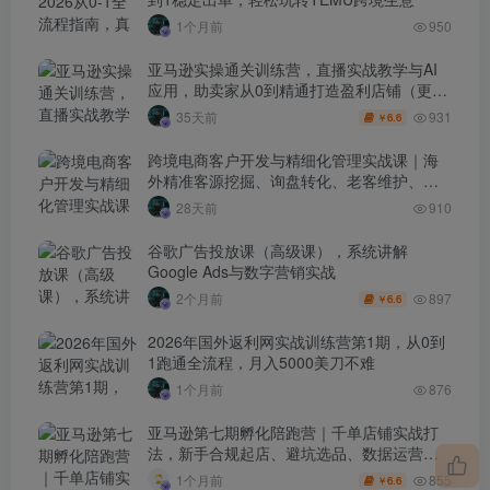
1个月前
950
亚马逊实操通关训练营，直播实战教学与AI
应用，助卖家从0到精通打造盈利店铺（更新
7月3日）
931
35天前
6.6
￥
跨境电商客户开发与精细化管理实战课｜海
外精准客源挖掘、询盘转化、老客维护、客
户分层全流程落地教程
28天前
910
谷歌广告投放课（高级课），系统讲解
Google Ads与数字营销实战
897
2个月前
6.6
￥
2026年国外返利网实战训练营第1期，从0到
1跑通全流程，月入5000美刀不难
1个月前
876
亚马逊第七期孵化陪跑营｜千单店铺实战打
法，新手合规起店、避坑选品、数据运营全
落地（更新0625）
855
1个月前
6.6
￥