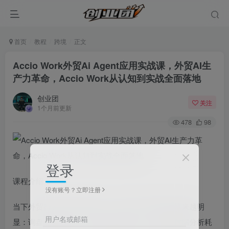
首页
教程
跨境
正文
Accio Work外贸Ai Agent应用实战课，外贸AI生
产力革命，Accio Work从认知到实战全面落地
创业团
关注
1个月前更新
478
98
登录
课程介绍：
没有账号？立即注册
当下外贸行业竞争愈发激烈，传统工作模式弊端越来越明
用户名或邮箱
显：询盘处理繁琐、产品资料整理低效、国际站数据分析耗