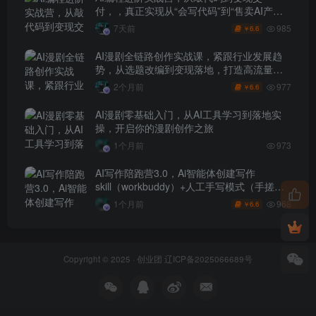
付，，真正实现从“会写代码”到“售卖AI产品
盈利”的跨越
985
7天前
6.6
￥
AI漫剧全链路创作实战课，紧跟行业发展趋
势，从选题改编到变现落地，打造高流量优
质作品
977
2个月前
6.6
￥
AI漫剧零基础入门，从AI工具学习到落地实
操，开启你的漫剧创作之旅
1个月前
973
AI写作陪跑营3.0，Ai智能体创建写作
skill（workbuddy）+人工手写模式（手搓模
式），去除AI痕迹（头条号、公众号、百家
968
1个月前
6.6
￥
号）
Copyright © 2025 ·
创业团
辽ICP备2025066689号