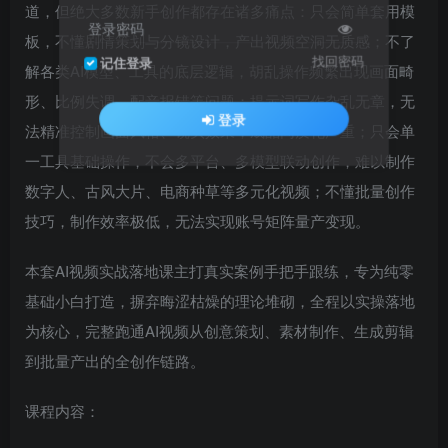
道，但绝大多数新手创作都存在诸多痛点：只会简单套用模
登录密码
板，不懂剧情策划与分镜设计，产出视频空洞无质感；不了
找回密码
记住登录
解各类AI模型、工具的底层逻辑，胡乱操作频繁出现画面畸
形、比例失调、配音报错等问题；提示词写作杂乱无章，无
登录
法精准控制画面风格、镜头效果，成品同质化严重；只会单
一工具基础操作，不会多平台、多模型联动创作，难以制作
数字人、古风大片、电商种草等多元化视频；不懂批量创作
技巧，制作效率极低，无法实现账号矩阵量产变现。
本套AI视频实战落地课主打真实案例手把手跟练，专为纯零
基础小白打造，摒弃晦涩枯燥的理论堆砌，全程以实操落地
为核心，完整跑通AI视频从创意策划、素材制作、生成剪辑
到批量产出的全创作链路。
课程内容：