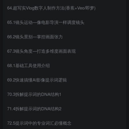
64.超写实Vlog数字人制作方法(香蕉+Veo/即梦)
65.1镜头运动—像电影导演一样调度镜头
66.2镜头景别—掌控画面张力
67.3镜头角度—打造多维度画面表现
68.1基础工具使用介绍
69.2快速搞懂AI影像提示词逻辑
70.3拆解提示词的DNA结构1
71.4拆解提示词的DNA结构2
72.5提示词中的专业词汇必懂概念