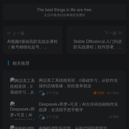
The best things in life are free.
生活中最美好的事都是免费的
上一篇
下一篇
AI视频0基础高阶实战全课程
Stable Diffusion从入门到进
｜账号精细化起号、
阶实战课程｜软件部署、模
DeepSeek高阶指令、即梦AI
型运用、提示词精修、Lora
特效成片、多赛道AI短视频
炼丹、AI图文视频全能落地
相关推荐
量产变现
教程
网店美工系统精英班，0基础学习，从软件实
操到店铺装修，轻松接单就业
1004
2个月前
6.6
￥
Deepseek+即梦+可灵｜AI古诗词动画制作实
战课，全流程手把手教学
2个月前
995
AI编程进阶实战营，从敲代码到变现交