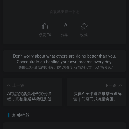
喜欢就支持一下吧
点赞
76
分享
收藏
Don’t worry about what others are doing better than you.
Concentrate on beating your own records every day.
不要担心别人会做得比你好。你只需要每天都做得比前一天好就可以了
上一篇
下一篇
AI视频实战落地全案例课
实体AI全渠道爆破增长训练
程，完整跑通AI视频从创意
营｜门店同城流量突围、榜
策划、素材制作、生成剪辑
单冲榜、矩阵霸屏、本地推
到批量产出的全创作链路
投放、连锁复制全域盈利实
相关推荐
战课