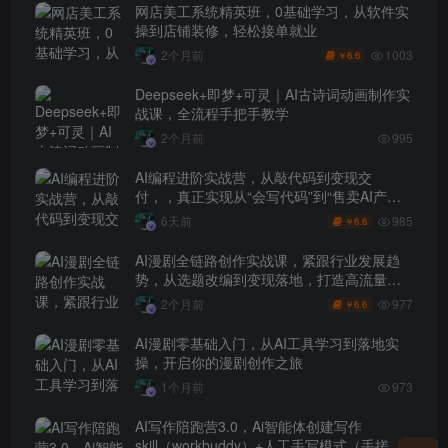
网店美工系统精英班，0基础学习，从软件实
操到店铺装修，轻松接单就业
1003
2个月前
6.6
￥
Deepseek+即梦+可灵｜AI古诗词动画制作实
战课，全流程手把手教学
2个月前
995
AI编程进阶实战营，从敲代码到变现交
付，，真正实现从“会写代码”到“售卖AI产品
盈利”的跨越
985
6天前
6.6
￥
AI漫剧全链路创作实战课，紧跟行业发展趋
势，从选题改编到变现落地，打造高流量优
质作品
977
2个月前
6.6
￥
AI漫剧零基础入门，从AI工具学习到落地实
操，开启你的漫剧创作之旅
1个月前
973
AI写作陪跑营3.0，Ai智能体创建写作
skill（workbuddy）+人工手写模式（手搓模