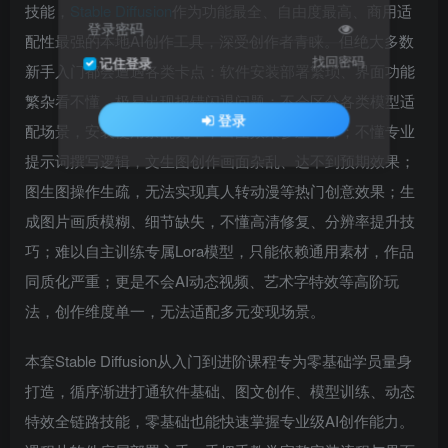
技能，
Stable Diffusion
作为功能最全、自由度最高、商用适
登录密码
配性最强的本地AI创作工具，深受创作者青睐。但绝大多数
找回密码
记住登录
新手入门都会遭遇各类卡点：软件安装部署繁琐、界面功能
繁杂看不懂，极易出现报错闪退问题；不会区分各类模型适
登录
配场景，安装使用杂乱无章，出图效果参差不齐；不懂专业
提示词撰写逻辑，文生图创作画面杂乱、达不到预期效果；
图生图操作生疏，无法实现真人转动漫等热门创意效果；生
成图片画质模糊、细节缺失，不懂高清修复、分辨率提升技
巧；难以自主训练专属Lora模型，只能依赖通用素材，作品
同质化严重；更是不会AI动态视频、艺术字特效等高阶玩
法，创作维度单一，无法适配多元变现场景。
本套Stable Diffusion从入门到进阶课程专为零基础学员量身
打造，循序渐进打通软件基础、图文创作、模型训练、动态
特效全链路技能，零基础也能快速掌握专业级AI创作能力。