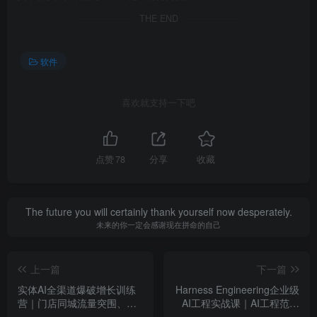
THE END
软件
喜欢就支持一下吧
点赞
78
分享
收藏
The future you will certainly thank yourself now desperately.
未来的你一定会感谢现在拼命的自己
上一篇
下一篇
实体AI全渠道爆破增长训练
Harness Engineering企业级
营｜门店同城流量突围、榜
AI工程实战课｜AI工程范式
单冲榜、矩阵霸屏、本地推
进阶、智能体架构搭建、