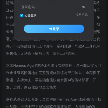
随着AI智能体时代全面到来，单纯的对话式AI已经无法满足
登录密码
企业与个人的高效办公需求。大多数人使用AI仅停留在简单
找回密码
记住登录
问答、文案生成的浅层阶段，无法实现自动化工作流转、多
平台联动、自主任务执行与企业场景落地。很多从业者、创
登录
业者、职场管理者想要搭建专属AI智能助理，却面临不会部
署、不会配置大模型、不懂插件开发、无法对接企业办公软
件、不会搭建自动化工作流等一系列难题，导致AI工具利用
率极低，无法真正解放人力、提升工作效率。
本套Hermes Agent智能体全维度实战课程，是一套从零入门
到企业级高阶落地的完整智能体训练与应用体系，全程循序
渐进、实操为主，零基础也能快速掌握AI智能体部署、开
发、运维、商业化落地全套能力。
课程从基础认知开篇，全面讲解Hermes Agent核心价值与核
心功能，手把手带学员完成软件快速安装、大模型适配配