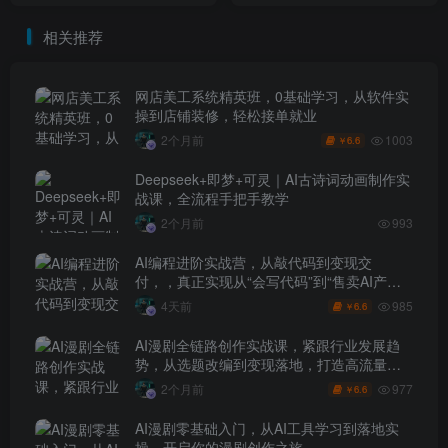
投放、连锁复制全域盈利实
SDD规范开发、RAG智能客
相关推荐
战课
服项目全落地
网店美工系统精英班，0基础学习，从软件实
操到店铺装修，轻松接单就业
1003
2个月前
6.6
￥
Deepseek+即梦+可灵｜AI古诗词动画制作实
战课，全流程手把手教学
2个月前
993
AI编程进阶实战营，从敲代码到变现交
付，，真正实现从“会写代码”到“售卖AI产品
盈利”的跨越
985
4天前
6.6
￥
AI漫剧全链路创作实战课，紧跟行业发展趋
势，从选题改编到变现落地，打造高流量优
质作品
977
2个月前
6.6
￥
AI漫剧零基础入门，从AI工具学习到落地实
操，开启你的漫剧创作之旅