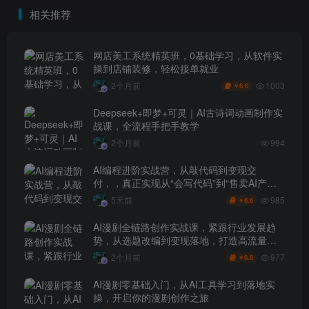
开发、办公自动化与企业级
辑、平台付费变现与商业接
相关推荐
落地应用教程
单完整落地
网店美工系统精英班，0基础学习，从软件实
操到店铺装修，轻松接单就业
1003
2个月前
6.6
￥
Deepseek+即梦+可灵｜AI古诗词动画制作实
战课，全流程手把手教学
2个月前
994
AI编程进阶实战营，从敲代码到变现交
付，，真正实现从“会写代码”到“售卖AI产品
盈利”的跨越
985
5天前
6.6
￥
AI漫剧全链路创作实战课，紧跟行业发展趋
势，从选题改编到变现落地，打造高流量优
质作品
977
2个月前
6.6
￥
AI漫剧零基础入门，从AI工具学习到落地实
操，开启你的漫剧创作之旅