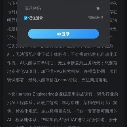
当下AI应用已经从简单的对话娱乐，全面迈入企业级工程落
登录密码
地时代。绝大多数开发者、AI从业者、企业技术人员都存在
找回密码
记住登录
明显短板：只会调用现成模型，不懂AI工程迭代范式，无法
搭建稳定、可控、可迭代的智能体架构；搭建的AI Agent无
登录
记忆、无约束、执行混乱，极易出现逻辑漏洞、输出失控、
任务失效等问题；缺乏标准化开发规范，项目开发零散杂
乱，无法适配企业正式上线标准；不会搭建结构化自动化工
作流，AI只能做简单辅助，无法承接复杂业务场景；想要落
地商业化AI项目，却不懂RAG检索机制、多模型协同、项目
调试部署，最终只能停留在demo阶段，无法商用落地。
本套Harness Engineering企业级应用实战课程，聚焦行业前
沿AI工程体系，从底层范式、核心原理、架构逻辑到大厂案
例、标准化规范、企业级项目实战，打造一套完整可商用的
AI工程落地体系，帮助学员从“会用AI”进阶为“会搭建、会开