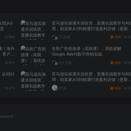
实现从0
亚马逊实操通关训练营，直播实战教学与AI
生意
用，助卖家从0到精通打造盈利店铺（更新7
月3日）
9
950
37天前
6.6
￥
课｜海外
谷歌广告投放课（高级课），系统讲解
、客户分
Google Ads与数字营销实战
8
910
2个月前
6.6
￥
，从0到1
亚马逊实操通关训练营，直播实战教学与AI
用，助卖家从0到精通打造盈利店铺（更新8
月8日）
8
876
昨天
6.6
￥
66689号