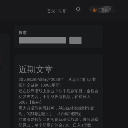
开通会员
登录
注册
搜索
搜索
近期文章
30天同城IP训练营2026年，从流量到门店业
绩的全链路（0808更新）
还在找靠谱线上副业？快手短剧项目，全程自
动发布内容，不用熬夜做视频，轻松日入
500+【揭秘】
用大白话教你玩转AI，AI自媒体实操制作变
现，0基础也能上手，从内容到变现
红果漫剧拉新二创剪辑玩法实战课，暑假躺賺
新风口，单个新用户佣金7米，日入4位数