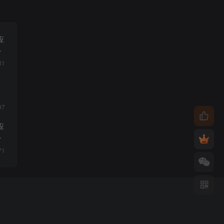
应
31
97
应
71