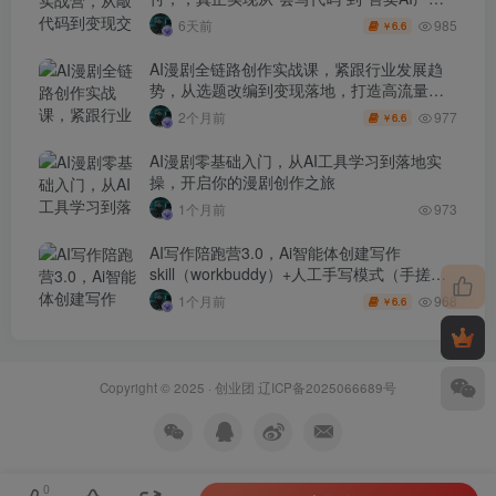
盈利”的跨越
985
6天前
6.6
￥
AI漫剧全链路创作实战课，紧跟行业发展趋
势，从选题改编到变现落地，打造高流量优
质作品
977
2个月前
6.6
￥
AI漫剧零基础入门，从AI工具学习到落地实
操，开启你的漫剧创作之旅
1个月前
973
AI写作陪跑营3.0，Ai智能体创建写作
skill（workbuddy）+人工手写模式（手搓模
式），去除AI痕迹（头条号、公众号、百家
968
1个月前
6.6
￥
号）
Copyright © 2025 ·
创业团
辽ICP备2025066689号
0