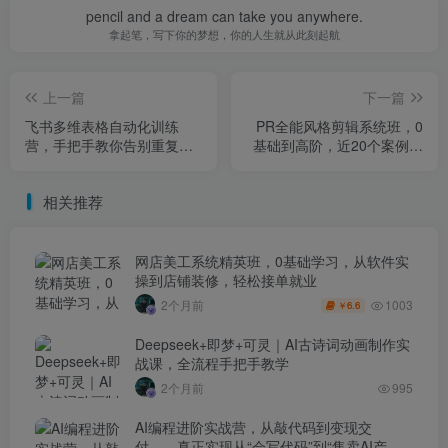
pencil and a dream can take you anywhere.
拿起笔，写下你的梦想，你的人生就从此刻起航
上一篇
下一篇
飞书多维表格自动化训练
PR全能风格剪辑系统班，0
营，手把手教你告别重复处
基础到高阶，近20个案例一
理，用多维表格开启高效办
步到位
公新模式
相关推荐
网店美工系统精英班，0基础学习，从软件实
操到店铺装修，轻松接单就业
1003
2个月前
6.6
￥
Deepseek+即梦+可灵｜AI古诗词动画制作实
战课，全流程手把手教学
2个月前
995
AI编程进阶实战营，从敲代码到变现交
付，，真正实现从“会写代码”到“售卖AI产品