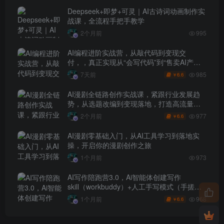
Deepseek+即梦+可灵｜AI古诗词动画制作实
战课，全流程手把手教学
2个月前
995
AI编程进阶实战营，从敲代码到变现交
付，，真正实现从“会写代码”到“售卖AI产品
盈利”的跨越
985
7天前
6.6
￥
AI漫剧全链路创作实战课，紧跟行业发展趋
势，从选题改编到变现落地，打造高流量优
质作品
977
2个月前
6.6
￥
AI漫剧零基础入门，从AI工具学习到落地实
操，开启你的漫剧创作之旅
1个月前
973
AI写作陪跑营3.0，Ai智能体创建写作
skill（workbuddy）+人工手写模式（手搓模
式），去除AI痕迹（头条号、公众号、百家
968
1个月前
6.6
￥
号）