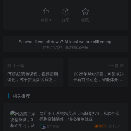
点赞
0
分享
收藏
So what if we fall down? At least we are still young.
摔倒了又怎样，至少我们还年轻
上一篇
下一篇
PR系统调色课程，视频后期
2025年AI知识圈，AI领域的
调色，纯干货无废话系统讲
最新前沿动态，智能体开发-
解
大模型前沿-商业落地全解析
相关推荐
网店美工系统精英班，0基础学习，从软件实
操到店铺装修，轻松接单就业
1004
2个月前
6.6
￥