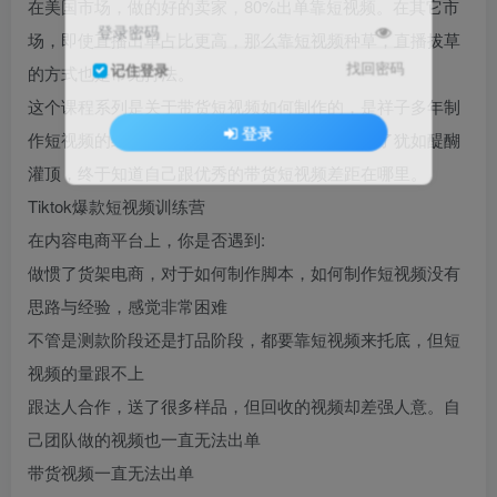
在美国市场，做的好的卖家，80%出单靠短视频。在其它市
登录密码
场，即使直播出单占比更高，那么靠短视频种草，直播拔草
找回密码
记住登录
的方式也是常见打法。
这个课程系列是关于带货短视频如何制作的，是祥子多年制
登录
作短视频的经验总结。在对外分享中，很多人听了犹如醍醐
灌顶，终于知道自己跟优秀的带货短视频差距在哪里。
Tiktok爆款短视频训练营
在内容电商平台上，你是否遇到:
做惯了货架电商，对于如何制作脚本，如何制作短视频没有
思路与经验，感觉非常困难
不管是测款阶段还是打品阶段，都要靠短视频来托底，但短
视频的量跟不上
跟达人合作，送了很多样品，但回收的视频却差强人意。自
己团队做的视频也一直无法出单
带货视频一直无法出单