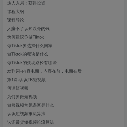
达人入局：获得投资
课程大纲
课程导论
人賺不了认知以外的钱
为何建议你做Tiktok
做Tiktok要选择什么国家
做Tiktok的秘诀是什么
做Tiktok的变现路径有哪些
发刊词–内容电商，内容在前，电商在后
第1课:认识TK短视频
何谓短视频
为何要做短视频
做短视频常见误区是什么
认识短视频推流算法
认识带货短视频推流算法