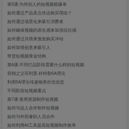
第5课:为何别人的短视频能爆单
如何通过产品卖点传达购买理由？
如何通过场景化来吸引消费者
如何确保视频的原生感来加强信任感
如何通过共情来激发购买冲动
如何加强创意来吸引人
带货短视频黄金结构
第6课:不同打品阶段需要什么样的短视频
营销之父菲利普·科特勒5A理论
利用5A理论传递物美价优信息
不同阶段短视频重点
第7课:善用资源制作短视频
如何与达人合作制作短视频
如何与外部兼职人员合作
如何利用AI工具提高短视频制作效率