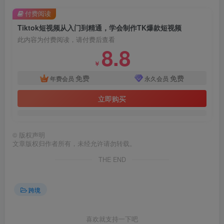
付费阅读
Tiktok短视频从入门到精通，学会制作TK爆款短视频
此内容为付费阅读，请付费后查看
8.8
￥
免费
免费
年费会员
永久会员
立即购买
©
版权声明
文章版权归作者所有，未经允许请勿转载。
THE END
跨境
喜欢就支持一下吧