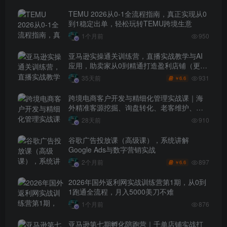
TEMU 2026从0-1全流程指南，真正实现从0
到1稳定出单，轻松玩转TEMU跨境生意
1个月前
950
亚马逊实操通关训练营，直播实战教学与AI
应用，助卖家从0到精通打造盈利店铺（更新
7月3日）
931
35天前
6.6
￥
跨境电商客户开发与精细化管理实战课｜海
外精准客源挖掘、询盘转化、老客维护、客
户分层全流程落地教程
28天前
910
谷歌广告投放课（高级课），系统讲解
Google Ads与数字营销实战
897
2个月前
6.6
￥
2026年国外返利网实战训练营第1期，从0到
1跑通全流程，月入5000美刀不难
1个月前
876
亚马逊第七期孵化陪跑营｜千单店铺实战打