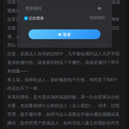
目前TK小店的销售，80%以上还是靠达人出单的，不管是短
登录密码
视频还是直播。
找回密码
记住登录
这里面最重要的原因还是原生感（或者说是信任度）。网络
交易，本身就让人有所顾虑，而本土达人容易给人这种信任
登录
感，从而促进销售转化。
所以，很早就有大咖喊出：供应链在国内，流量在本土。
但是，在跟达人合作的过程中，几乎都会遇到达人几乎不回
复你的邀约信，或者拿到样品了不履约，或者是履约了带不
来销量——
有人说，送样给达人，就好像肉包子打狗，有时送了500个
样还出不了一单。
本系列课程，是大卖自身的实战经验，第一次全部展示出给
大家，包括要选择什么样的达人（达人模型），话术，过程
管理，提升履约率，如何与达人深度合作做出爆款视频或直
播间，如何把用户变成达人，如何与达人建立长期的合作关