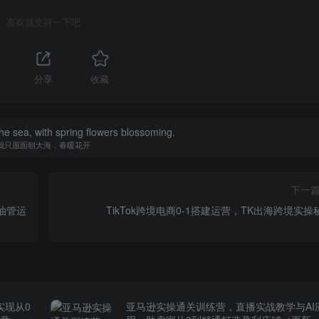
喜欢就支持一下吧
分享
收藏
the sea, with spring flowers blossoming.
我只愿面朝大海，春暖花开
下一
建油管运
TikTok跨境电商0-1搭建运营，TK出海跨境实操
实现从0
亚马逊实操通关训练营，直播实战教学与AI