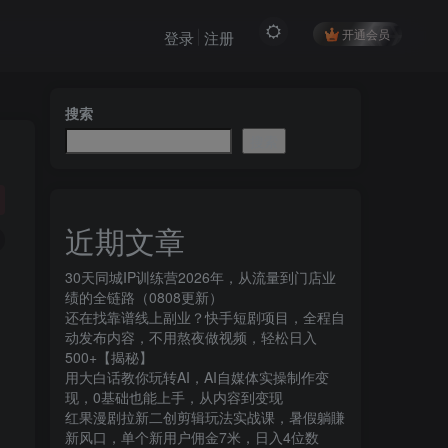
开通会员
登录
注册
搜索
搜索
近期文章
30天同城IP训练营2026年，从流量到门店业
绩的全链路（0808更新）
还在找靠谱线上副业？快手短剧项目，全程自
动发布内容，不用熬夜做视频，轻松日入
500+【揭秘】
用大白话教你玩转AI，AI自媒体实操制作变
现，0基础也能上手，从内容到变现
红果漫剧拉新二创剪辑玩法实战课，暑假躺賺
新风口，单个新用户佣金7米，日入4位数