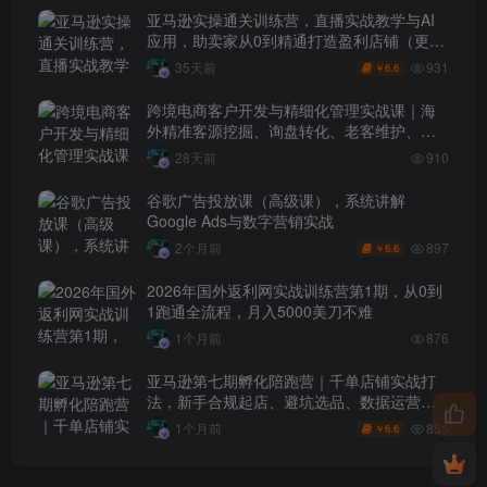
亚马逊实操通关训练营，直播实战教学与AI
应用，助卖家从0到精通打造盈利店铺（更新
7月3日）
931
35天前
6.6
￥
跨境电商客户开发与精细化管理实战课｜海
外精准客源挖掘、询盘转化、老客维护、客
户分层全流程落地教程
28天前
910
谷歌广告投放课（高级课），系统讲解
Google Ads与数字营销实战
897
2个月前
6.6
￥
2026年国外返利网实战训练营第1期，从0到
1跑通全流程，月入5000美刀不难
1个月前
876
亚马逊第七期孵化陪跑营｜千单店铺实战打
法，新手合规起店、避坑选品、数据运营全
落地（更新0625）
855
1个月前
6.6
￥