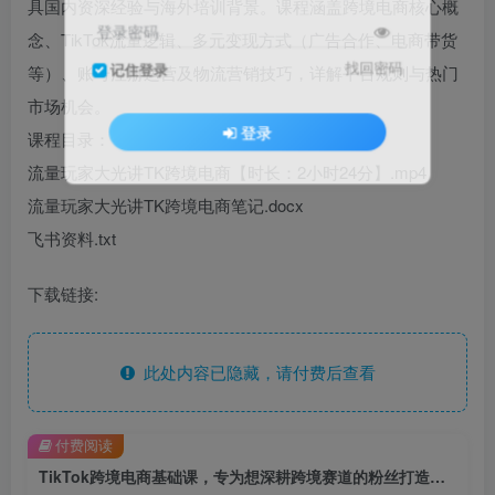
具国内资深经验与海外培训背景。课程涵盖跨境电商核心概
登录密码
念、TikTok流量逻辑、多元变现方式（广告合作、电商带货
找回密码
记住登录
等）、账号注册运营及物流营销技巧，详解平台规则与热门
市场机会。
登录
课程目录：
流量玩家大光讲TK跨境电商【时长：2小时24分】.mp4
流量玩家大光讲TK跨境电商笔记.docx
飞书资料.txt
下载链接:
此处内容已隐藏，请付费后查看
付费阅读
TikTok跨境电商基础课，专为想深耕跨境赛道的粉丝打造，解决抖音外站教学限制痛点