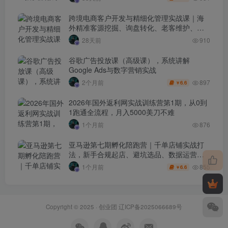
跨境电商客户开发与精细化管理实战课｜海
外精准客源挖掘、询盘转化、老客维护、客
户分层全流程落地教程
28天前
910
谷歌广告投放课（高级课），系统讲解
Google Ads与数字营销实战
897
2个月前
6.6
￥
2026年国外返利网实战训练营第1期，从0到
1跑通全流程，月入5000美刀不难
1个月前
876
亚马逊第七期孵化陪跑营｜千单店铺实战打
法，新手合规起店、避坑选品、数据运营全
落地（更新0625）
855
1个月前
6.6
￥
Copyright © 2025 ·
创业团
辽ICP备2025066689号