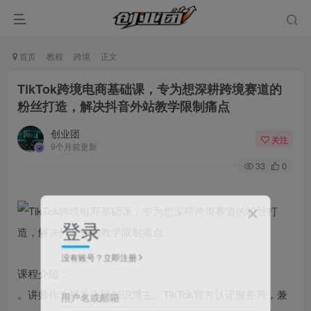
首页
教程
跨境
正文
TikTok跨境电商基础课，专为想深耕跨境赛道的
粉丝打造，解决抖音外站教学限制痛点
创业团
关注
9个月前更新
33
0
登录
没有账号？立即注册
课程介绍：
。讲师作为抖音头部知识博主、TikTok官方认证服务商，兼
用户名或邮箱