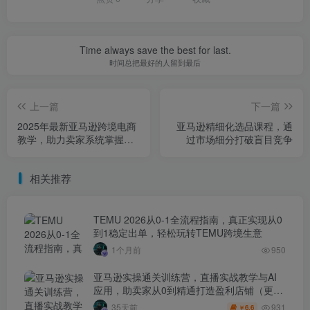
Time always save the best for last.
时间总把最好的人留到最后
上一篇
下一篇
2025年最新亚马逊跨境电商
亚马逊精细化选品课程，通
教学，助力卖家系统掌握亚
过市场细分打破盲目竞争
马逊运营全链路知识
相关推荐
TEMU 2026从0-1全流程指南，真正实现从0
到1稳定出单，轻松玩转TEMU跨境生意
1个月前
950
亚马逊实操通关训练营，直播实战教学与AI
应用，助卖家从0到精通打造盈利店铺（更新
7月3日）
931
35天前
6.6
￥