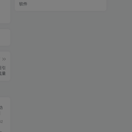
软件
篇
日引
流量
功
】
42