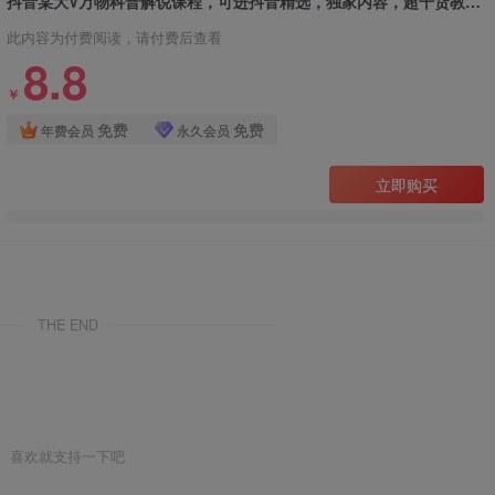
抖音某大V万物科普解说课程，可进抖音精选，独家内容，超干货教学，助你涨粉又賺钱
此内容为付费阅读，请付费后查看
8.8
￥
免费
免费
年费会员
永久会员
立即购买
THE END
喜欢就支持一下吧