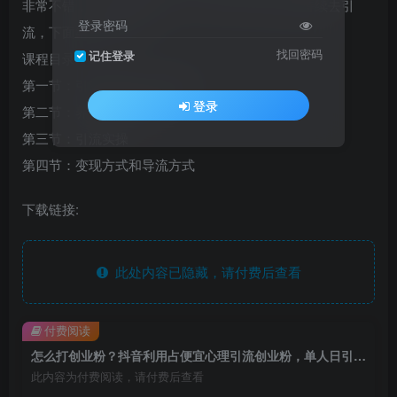
非常不错，最少还能挺几个月，这几个月还可以持续去引
登录密码
流，下面给大家讲一下
找回密码
记住登录
课程目录：
第一节：引流原理及引流效果
登录
第二节：养号和账号包装
第三节：引流实操
第四节：变现方式和导流方式
下载链接:
此处内容已隐藏，请付费后查看
付费阅读
怎么打创业粉？抖音利用占便宜心理引流创业粉，单人日引500+精准流量
此内容为付费阅读，请付费后查看