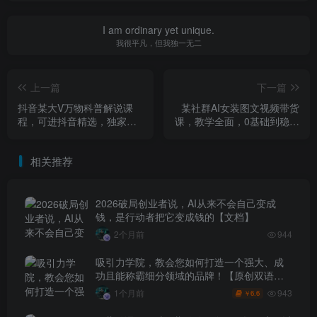
I am ordinary yet unique.
我很平凡，但我独一无二
上一篇
下一篇
抖音某大V万物科普解说课
某社群AI女装图文视频带货
程，可进抖音精选，独家内
课，教学全面，0基础到稳定
容，超干货教学，助你涨粉
出单，含抖音快速起号涨粉
又賺钱
+拉流教学
相关推荐
2026破局创业者说，AI从来不会自己变成
钱，是行动者把它变成钱的【文档】
2个月前
944
吸引力学院，教会您如何打造一个强大、成
功且能称霸细分领域的品牌！【原创双语字
幕】
943
1个月前
6.6
￥