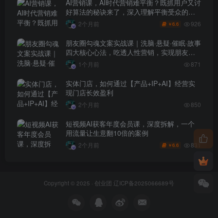
AI营销课，AI时代营销难平衡？既抓用户又讨
好算法的秘诀来了，深入理解平衡受众的需
求【原创双语字幕】
926
2个月前
6.6
￥
朋友圈勾魂文案实战课｜洗脑·悬疑·催眠·故事
四大核心心法，吃透人性营销，实现朋友圈
不销而售被动成交
1个月前
871
实体门店，如何通过【产品+IP+AI】经营实
现门店长效盈利
2个月前
850
短视频AI获客年度会员课，深度拆解，一个
用流量让生意翻10倍的案例
831
2个月前
6.6
￥
Copyright © 2025 ·
创业团
辽ICP备2025066689号