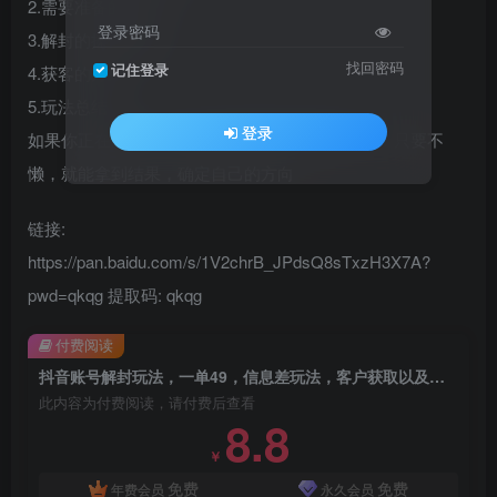
2.需要准备的东西
登录密码
3.解封的操作步骤
找回密码
记住登录
4.获客的方式
5.玩法总结
登录
如果你正在迷茫，完全可以利用空余时间去学习，只要不
懒，就能拿到结果，确定自己的方向
链接:
https://pan.baidu.com/s/1V2chrB_JPdsQ8sTxzH3X7A?
pwd=qkqg 提取码: qkqg
付费阅读
抖音账号解封玩法，一单49，信息差玩法，客户获取以及变现玩法
此内容为付费阅读，请付费后查看
8.8
￥
免费
免费
年费会员
永久会员