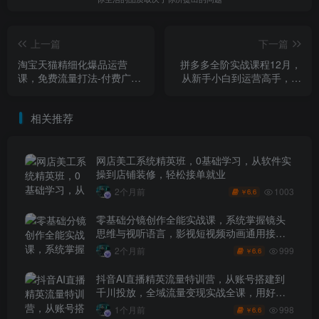
上一篇
下一篇
淘宝天猫精细化爆品运营
拼多多全阶实战课程12月，
课，免费流量打法-付费广告
从新手小白到运营高手，海
放大-利润增长-三大核心痛
量实战玩法
点，一次全部解决
相关推荐
网店美工系统精英班，0基础学习，从软件实
操到店铺装修，轻松接单就业
1003
2个月前
6.6
￥
零基础分镜创作全能实战课，系统掌握镜头
思维与视听语言，影视短视频动画通用接单
技能
999
2个月前
6.6
￥
抖音AI直播精英流量特训营，从账号搭建到
千川投放，全域流量变现实战全课，用好工
具让賺钱更简单
998
1个月前
6.6
￥