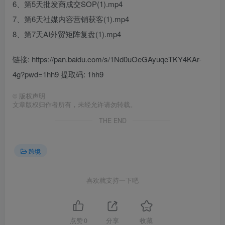
6、第5天批发商成交SOP(1).mp4
7、第6天社媒内容营销获客(1).mp4
8、第7天AI外贸矩阵复盘(1).mp4
链接: https://pan.baidu.com/s/1Nd0uOeGAyuqeTKY4KAr-
4g?pwd=1hh9 提取码: 1hh9
©
版权声明
文章版权归作者所有，未经允许请勿转载。
THE END
跨境
喜欢就支持一下吧
点赞
0
分享
收藏