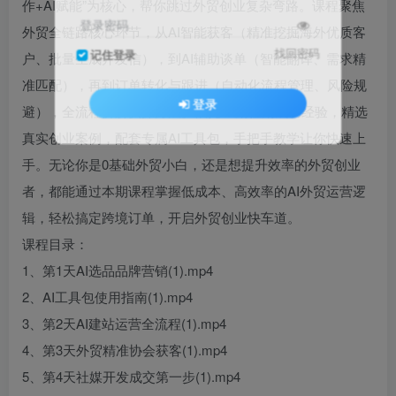
作+AI赋能”为核心，帮你跳过外贸创业复杂弯路。课程聚焦
登录密码
外贸全链路核心环节，从AI智能获客（精准挖掘海外优质客
找回密码
记住登录
户、批量生成开发信），到AI辅助谈单（智能翻译、需求精
准匹配），再到订单转化与跟进（自动化流程管理、风险规
登录
避），全流程拆解实操方法。依托26期往期成功经验，精选
真实创业案例，配套专属AI工具包，手把手教学让你快速上
手。无论你是0基础外贸小白，还是想提升效率的外贸创业
者，都能通过本期课程掌握低成本、高效率的AI外贸运营逻
辑，轻松搞定跨境订单，开启外贸创业快车道。
课程目录：
1、第1天AI选品品牌营销(1).mp4
2、AI工具包使用指南(1).mp4
3、第2天AI建站运营全流程(1).mp4
4、第3天外贸精准协会获客(1).mp4
5、第4天社媒开发成交第一步(1).mp4