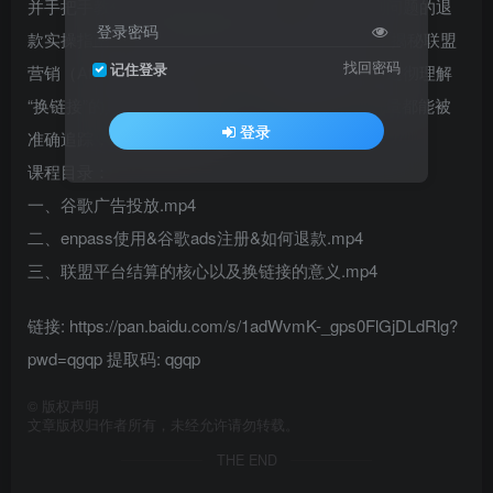
并手把手教你完成谷歌Ads账号注册、验证及遇到问题的退
登录密码
款实操指南，最大限度保障账号安全与资金权益，揭秘联盟
找回密码
记住登录
营销（Affiliate Marketing）平台结算的核心机制，透彻理解
“换链接”的真正意义与操作方法，确保你的推广流量都能被
登录
准确追踪，实现收益最大化。
课程目录：
一、谷歌广告投放.mp4
二、enpass使用&谷歌ads注册&如何退款.mp4
三、联盟平台结算的核心以及换链接的意义.mp4
链接: https://pan.baidu.com/s/1adWvmK-_gps0FlGjDLdRlg?
pwd=qgqp 提取码: qgqp
©
版权声明
文章版权归作者所有，未经允许请勿转载。
THE END