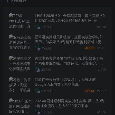
相关推荐
TEMU 2026从0-1全流程指南，真正实现从0
到1稳定出单，轻松玩转TEMU跨境生意
1个月前
950
亚马逊实操通关训练营，直播实战教学与AI
应用，助卖家从0到精通打造盈利店铺（更新
7月3日）
931
35天前
6.6
￥
跨境电商客户开发与精细化管理实战课｜海
外精准客源挖掘、询盘转化、老客维护、客
户分层全流程落地教程
28天前
910
谷歌广告投放课（高级课），系统讲解
Google Ads与数字营销实战
897
2个月前
6.6
￥
2026年国外返利网实战训练营第1期，从0到
1跑通全流程，月入5000美刀不难
1个月前
876