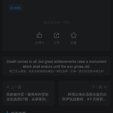
跨境
喜欢就支持一下吧
点赞
0
分享
收藏
Death comes to all, but great achievements raise a monument
which shall endure until the sun grows old.
死亡无人能免，但非凡的成就会树起一座纪念碑，它将一直立到太阳冷却之时
上一篇
下一篇
高效做外贸！极简AI外贸创
跨境出海全流程全盘托出
业实战营27期，从获客到转
SOP实战教程，9个月斩获海
化全链路，轻松搞定跨境订
外千万订单的路径，从0到1
单
搭建标准化出海流程