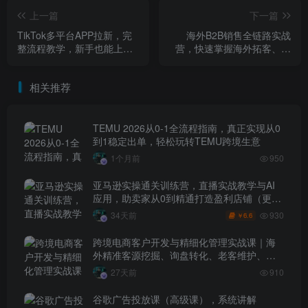
上一篇
下一篇
TikTok多平台APP拉新，完
海外B2B销售全链路实战
整流程教学，新手也能上
营，快速掌握海外拓客、渠
手，轻松出海搞美金
道管理与成单技巧
相关推荐
TEMU 2026从0-1全流程指南，真正实现从0
到1稳定出单，轻松玩转TEMU跨境生意
1个月前
950
亚马逊实操通关训练营，直播实战教学与AI
应用，助卖家从0到精通打造盈利店铺（更新
7月3日）
930
34天前
6.6
￥
跨境电商客户开发与精细化管理实战课｜海
外精准客源挖掘、询盘转化、老客维护、客
户分层全流程落地教程
27天前
910
谷歌广告投放课（高级课），系统讲解