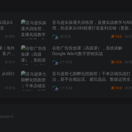
实现从0
亚马逊实操通关训练营，直播实战教学与AI
生意
用，助卖家从0到精通打造盈利店铺（更新7
月3日）
9
950
35天前
6.6
￥
课｜海外
谷歌广告投放课（高级课），系统讲解
、客户分
Google Ads与数字营销实战
8
910
2个月前
6.6
￥
，从0到1
亚马逊第七期孵化陪跑营｜千单店铺实战打
法，新手合规起店、避坑选品、数据运营全
地（更新0625）
8
876
1个月前
6.6
￥
66689号