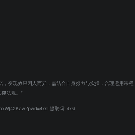
承诺，变现效果因人而异，需结合自身努力与实操，合理运用课程
律法规。*
Xl0oxWj42Kaw?pwd=4xsi 提取码: 4xsi