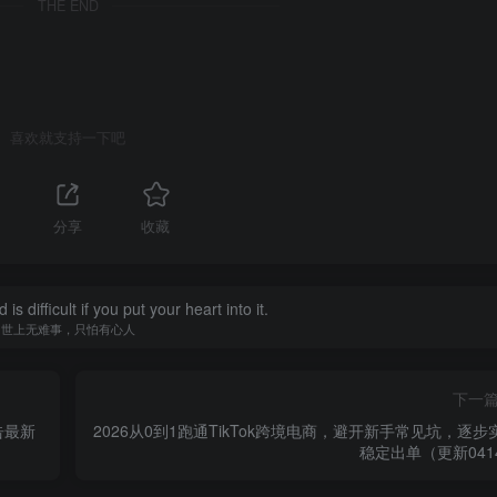
THE END
喜欢就支持一下吧
分享
收藏
is difficult if you put your heart into it.
世上无难事，只怕有心人
下一
告最新
2026从0到1跑通TikTok跨境电商，避开新手常见坑，逐步
稳定出单（更新041