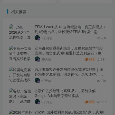
步实现稳定出单（更新
家从0到精通打造盈利店铺
0414）
（更新4月17日）
相关推荐
TEMU 2026从0-1全流程指南，真正实现从0
到1稳定出单，轻松玩转TEMU跨境生意
1个月前
950
亚马逊实操通关训练营，直播实战教学与AI
应用，助卖家从0到精通打造盈利店铺（更新
7月3日）
931
35天前
6.6
￥
跨境电商客户开发与精细化管理实战课｜海
外精准客源挖掘、询盘转化、老客维护、客
户分层全流程落地教程
27天前
910
谷歌广告投放课（高级课），系统讲解
Google Ads与数字营销实战
897
2个月前
6.6
￥
2026年国外返利网实战训练营第1期，从0到