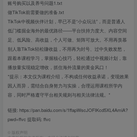
账号购买以及养号问题1.txt
做TikTok前需要做的准备.txt
TikTok中视频伙伴计划，早已不是“小众玩法”，而是普通人
低门槛掘金海外的最优路径——平台扶持力度大、内容空间
足、低风险、高收益，个人可做、矩阵可放大。不用再羡慕
别人靠TikTok轻松賺收益，不用再为封号、过中失败发愁，
跟着本课程学习，掌握核心技巧，轻松通过中视频计划，靠
播放量实现稳定增收，抓住海外流量的黄金风口！
*提示：本文仅为课程介绍，不构成任何收益承诺，变现效果
因人而异，需结合自身努力与实操，合理运用课程所学内
容，同时严格遵守平台相关规则与相关法律法规。*
链接: https://pan.baidu.com/s/1ffapWscJOFIKcd5XL4AmiA?
pwd=ffvc 提取码: ffvc
©
版权声明