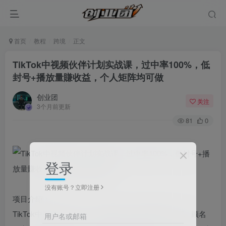
首页
教程
跨境
正文
TikTok中视频伙伴计划实战课，过中率100%，低
封号+播放量賺收益，个人矩阵均可做
创业团
关注
3个月前更新
81
0
登录
没有账号？立即注册
项目介绍：
TikTok中视频伙伴计划，也被称为“创作者激励计划”。顾名
用户名或邮箱