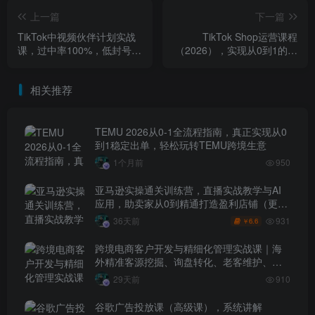
上一篇
下一篇
TikTok中视频伙伴计划实战
TikTok Shop运营课程
课，过中率100%，低封号
（2026），实现从0到1的稳
+播放量賺收益，个人矩阵均
定出单与高效放量
可做
相关推荐
TEMU 2026从0-1全流程指南，真正实现从0
到1稳定出单，轻松玩转TEMU跨境生意
1个月前
950
亚马逊实操通关训练营，直播实战教学与AI
应用，助卖家从0到精通打造盈利店铺（更新
7月3日）
931
36天前
6.6
￥
跨境电商客户开发与精细化管理实战课｜海
外精准客源挖掘、询盘转化、老客维护、客
户分层全流程落地教程
29天前
910
谷歌广告投放课（高级课），系统讲解