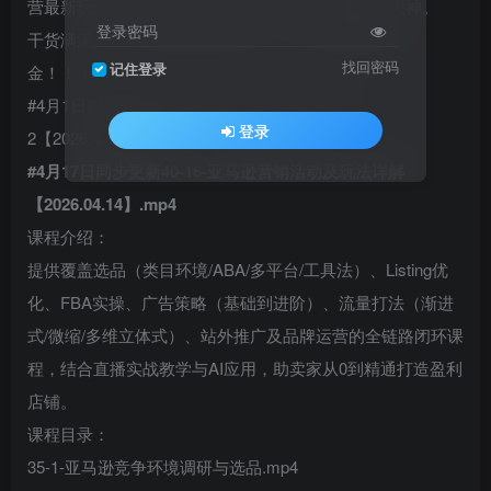
营最新玩法，贴心助你从0-1、1-N转变晋升成运营大神。
登录密码
干货满满，612节集直播实操视频，学完美滋滋賺美
找回密码
记住登录
金！！！！
#4月1日同步更新40-12-listing打造与产品上架
登录
2【2026.4.1】.mp4
#4月17日同步更新40-16-亚马逊营销活动及玩法详解
【2026.04.14】.mp4
课程介绍：
提供覆盖选品（类目环境/ABA/多平台/工具法）、Listing优
化、FBA实操、广告策略（基础到进阶）、流量打法（渐进
式/微缩/多维立体式）、站外推广及品牌运营的全链路闭环课
程，结合直播实战教学与AI应用，助卖家从0到精通打造盈利
店铺。​
课程目录：
35-1-亚马逊竞争环境调研与选品.mp4